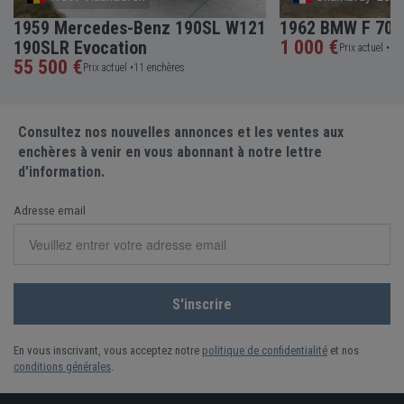
1959 Mercedes-Benz 190SL W121
1962 BMW F 700 
1 000 €
190SLR Evocation
Prix actuel •
1 e
55 500 €
Prix actuel •
11 enchères
Consultez nos nouvelles annonces et les ventes aux
enchères à venir en vous abonnant à notre lettre
d'information.
Adresse email
En vous inscrivant, vous acceptez notre
politique de confidentialité
et nos
conditions générales
.