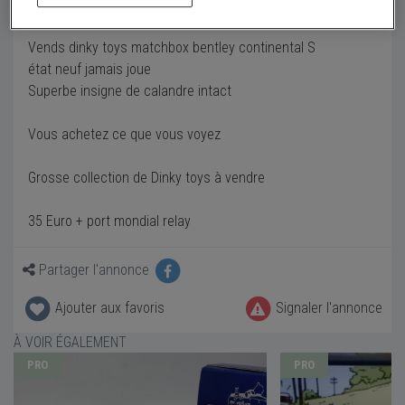
Description
Vends dinky toys matchbox bentley continental S
état neuf jamais joue
Superbe insigne de calandre intact
Vous achetez ce que vous voyez
Grosse collection de Dinky toys à vendre
35 Euro + port mondial relay
Partager l'annonce
Ajouter aux favoris
Signaler l'annonce
À VOIR ÉGALEMENT
PRO
PRO