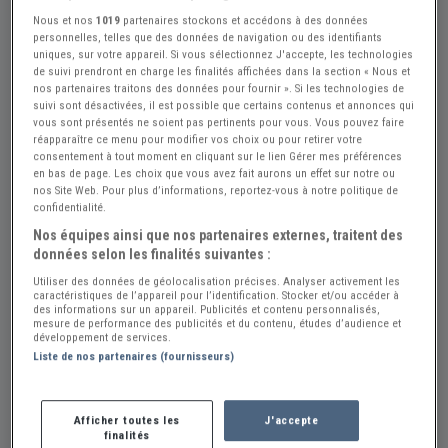
Nous et nos
1019
partenaires stockons et accédons à des données
personnelles, telles que des données de navigation ou des identifiants
uniques, sur votre appareil. Si vous sélectionnez J'accepte, les technologies
de suivi prendront en charge les finalités affichées dans la section « Nous et
nos partenaires traitons des données pour fournir ». Si les technologies de
Réf : A652915
Actualisée le : 25/07/2026
suivi sont désactivées, il est possible que certains contenus et annonces qui
Dinky toys bentley continental S
vous sont présentés ne soient pas pertinents pour vous. Vous pouvez faire
réapparaître ce menu pour modifier vos choix ou pour retirer votre
consentement à tout moment en cliquant sur le lien Gérer mes préférences
35 €
en bas de page. Les choix que vous avez fait aurons un effet sur notre ou
nos Site Web. Pour plus d’informations, reportez-vous à notre politique de
confidentialité.
Vendeur Particulier
Nos équipes ainsi que nos partenaires externes, traitent des
données selon les finalités suivantes :
Bouches du Rhône (13) - PELISSANNE (13330)
Voir sur la carte
Utiliser des données de géolocalisation précises. Analyser activement les
caractéristiques de l’appareil pour l’identification. Stocker et/ou accéder à
des informations sur un appareil. Publicités et contenu personnalisés,
mesure de performance des publicités et du contenu, études d’audience et
Voir le téléphone
développement de services.
Liste de nos partenaires (fournisseurs)
Envoyer un email
Afficher toutes les
J'accepte
finalités