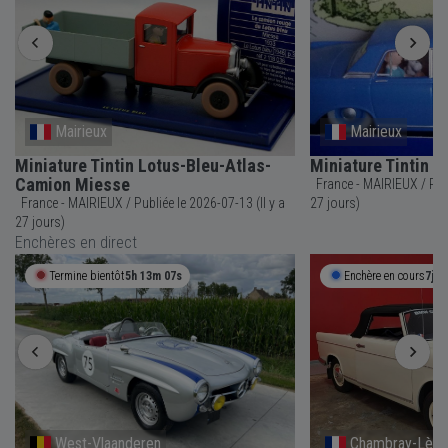
Mairieux
Mairieux
Miniature Tintin Lotus-Bleu-Atlas-
Miniature Tintin 
Camion Miesse
France - MAIRIEUX / Publiée le 2026-07-13 (Il y a
France - MAIRIEUX / Publiée le 2026-07-13 (Il y a
27 jours)
27 jours)
Enchères en direct
Termine bientôt
5h 13m 07s
Enchère en cours
7j 5
West-Vlaanderen
Chambray-Lès-