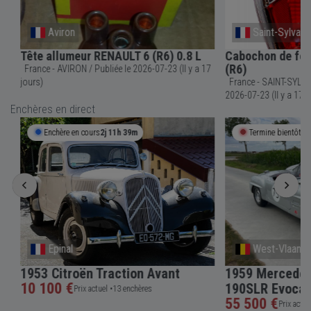
Aviron
Saint-Sylvain-D
Tête allumeur RENAULT 6 (R6) 0.8 L
Cabochon de feu a
(R6)
France - AVIRON / Publiée le 2026-07-23 (Il y a 17
jours)
France - SAINT-SYLVAIN-D'ANJOU 
2026-07-23 (Il y a 17 jou
Enchères en direct
Enchère en cours
2j 11h 39m
Termine bientôt
11h 
Epinal
West-Vlaander
1953 Citroën Traction Avant
1959 Mercedes-
10 100 €
190SLR Evocati
Prix actuel •
13 enchères
55 500 €
Prix actuel •