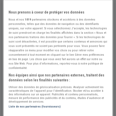
Nous prenons à coeur de protéger vos données
Nous et nos
1019
partenaires stockons et accédons à des données
personnelles, telles que des données de navigation ou des identifiants
uniques, sur votre appareil. Si vous sélectionnez J'accepte, les technologies
de suivi prendront en charge les finalités affichées dans la section « Nous et
nos partenaires traitons des données pour fournir ». Si les technologies de
suivi sont désactivées, il est possible que certains contenus et annonces qui
vous sont présentés ne soient pas pertinents pour vous. Vous pouvez faire
réapparaître ce menu pour modifier vos choix ou pour retirer votre
consentement à tout moment en cliquant sur le lien Gérer mes préférences
en bas de page. Les choix que vous avez fait aurons un effet sur notre ou
nos Site Web. Pour plus d’informations, reportez-vous à notre politique de
confidentialité.
Nos équipes ainsi que nos partenaires externes, traitent des
données selon les finalités suivantes :
Utiliser des données de géolocalisation précises. Analyser activement les
caractéristiques de l’appareil pour l’identification. Stocker et/ou accéder à
Réf : A296280
Actualisée le : 23/07/2026
des informations sur un appareil. Publicités et contenu personnalisés,
mesure de performance des publicités et du contenu, études d’audience et
Doigt allumeur RENAULT 6 (R6)
développement de services.
Liste de nos partenaires (fournisseurs)
Créer une alerte Pièces RENAULT 6 (...