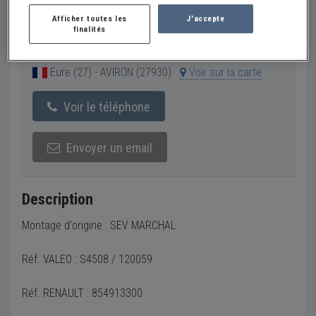
3 €
Afficher toutes les
J'accepte
finalités
Vendeur Particulier
Eure (27) - AVIRON (27930)
Voir sur la carte
Voir le téléphone
Envoyer un email
Description
Montage d'origine : SEV MARCHAL
Réf. VALEO : S4508 / 120059
Réf. RENAULT : 854913300