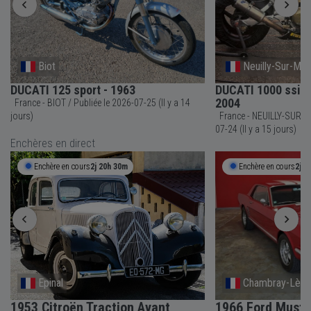
Biot
Neuilly-Sur-Ma
DUCATI 125 sport - 1963
DUCATI 1000 ssie 
2004
France - BIOT / Publiée le 2026-07-25 (Il y a 14
jours)
France - NEUILLY-SUR-MARNE / Publiée
07-24 (Il y a 15 jours)
Enchères en direct
Enchère en cours
2j 20h 30m
Enchère en cours
2j 2
Epinal
Chambray-Lès-
1953 Citroën Traction Avant
1966 Ford Must