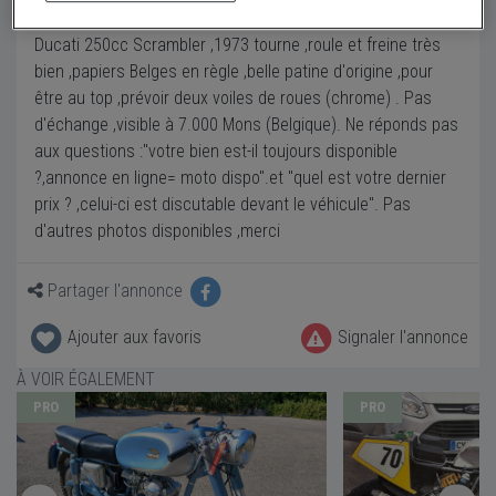
Description
Ducati 250cc Scrambler ,1973 tourne ,roule et freine très
bien ,papiers Belges en règle ,belle patine d'origine ,pour
être au top ,prévoir deux voiles de roues (chrome) . Pas
d'échange ,visible à 7.000 Mons (Belgique). Ne réponds pas
aux questions :''votre bien est-il toujours disponible
?,annonce en ligne= moto dispo".et "quel est votre dernier
prix ? ,celui-ci est discutable devant le véhicule". Pas
d'autres photos disponibles ,merci
Partager l'annonce
Ajouter aux favoris
Signaler l'annonce
À VOIR ÉGALEMENT
PRO
PRO