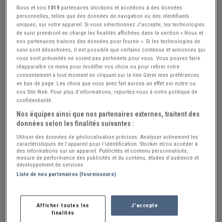
Nous et nos
1019
partenaires stockons et accédons à des données
personnelles, telles que des données de navigation ou des identifiants
uniques, sur votre appareil. Si vous sélectionnez J'accepte, les technologies
+2
de suivi prendront en charge les finalités affichées dans la section « Nous et
nos partenaires traitons des données pour fournir ». Si les technologies de
suivi sont désactivées, il est possible que certains contenus et annonces qui
vous sont présentés ne soient pas pertinents pour vous. Vous pouvez faire
Réf : A874552
Actualisée le : 23/07/2026
réapparaître ce menu pour modifier vos choix ou pour retirer votre
consentement à tout moment en cliquant sur le lien Gérer mes préférences
DUCATI Scrambler - 1973
en bas de page. Les choix que vous avez fait aurons un effet sur notre ou
nos Site Web. Pour plus d’informations, reportez-vous à notre politique de
Créer une alerte DUCATI Scrambler
confidentialité.
Nos équipes ainsi que nos partenaires externes, traitent des
6 500 €
données selon les finalités suivantes :
Utiliser des données de géolocalisation précises. Analyser activement les
caractéristiques de l’appareil pour l’identification. Stocker et/ou accéder à
Vendeur Particulier
des informations sur un appareil. Publicités et contenu personnalisés,
mesure de performance des publicités et du contenu, études d’audience et
Belgique
développement de services.
Liste de nos partenaires (fournisseurs)
Envoyer un email
Afficher toutes les
J'accepte
finalités