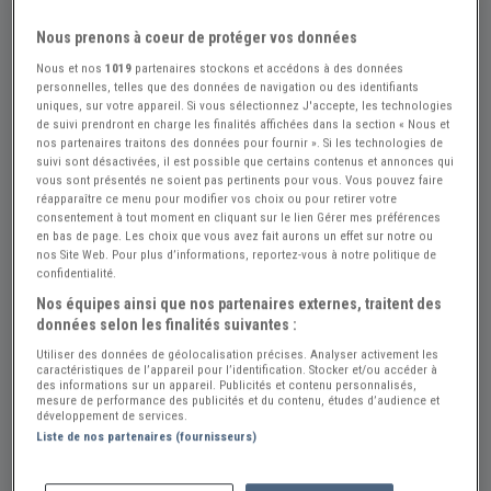
Nous prenons à coeur de protéger vos données
Nous et nos
1019
partenaires stockons et accédons à des données
personnelles, telles que des données de navigation ou des identifiants
uniques, sur votre appareil. Si vous sélectionnez J'accepte, les technologies
de suivi prendront en charge les finalités affichées dans la section « Nous et
nos partenaires traitons des données pour fournir ». Si les technologies de
suivi sont désactivées, il est possible que certains contenus et annonces qui
vous sont présentés ne soient pas pertinents pour vous. Vous pouvez faire
réapparaître ce menu pour modifier vos choix ou pour retirer votre
consentement à tout moment en cliquant sur le lien Gérer mes préférences
en bas de page. Les choix que vous avez fait aurons un effet sur notre ou
Réf : A622714
Actualisée le : 23/07/2026
nos Site Web. Pour plus d’informations, reportez-vous à notre politique de
confidentialité.
Feu arrière gauche pour CITROEN LN
Nos équipes ainsi que nos partenaires externes, traitent des
données selon les finalités suivantes :
Créer une alerte Pièces CITROEN LN
Utiliser des données de géolocalisation précises. Analyser activement les
59 €
caractéristiques de l’appareil pour l’identification. Stocker et/ou accéder à
des informations sur un appareil. Publicités et contenu personnalisés,
mesure de performance des publicités et du contenu, études d’audience et
développement de services.
Plein Phares Plein Feux
PRO
Liste de nos partenaires (fournisseurs)
Maine et Loire (49) - SAINT-SYLVAIN-D'ANJOU