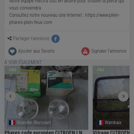
Notre équipe mettra tout en œuvre pour trouver la pièce qui
vous conviendra.
Consultez notre nouveau site Internet : https://www.plein-
phares-plein-feux.com
Partager l'annonce
Ajouter aux favoris
Signaler l'annonce
À VOIR ÉGALEMENT
PRO
PRO
Nixeville-Blercourt
Wambaix
Phares code européen CITROEN LN
Vitrage CITROEN 