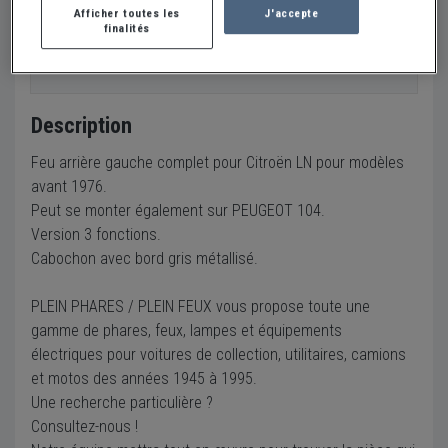
(49480)
Voir sur la carte
Afficher toutes les
J'accepte
finalités
Envoyer un email
Description
Feu arrière gauche complet pour Citroën LN pour modèles
avant 1976.
Peut se monter également sur PEUGEOT 104.
Version 3 fonctions.
Cabochon avec bord gris métallisé.
PLEIN PHARES / PLEIN FEUX vous propose toute une
gamme de phares, feux, lampes et équipements
électriques pour voitures de collection, utilitaires, camions
et motos des années 1945 à 1995.
Une recherche particulière ?
Consultez-nous !