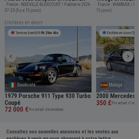
France - NIXEVILLE-BLERCOURT / Publiée le 2026-
France - WAMBAIX / Publiée le 2026-07-23 (Il y a
07-23 (Il y a 15 jours)
15 jours)
Enchères en direct
Termine bientôt
19h 29m 46s
Enchère en cours
7j 2
Basilicata
Malaga
1979 Porsche 911 Type 930 Turbo
2000 Mercedes-
Coupé
350 £
Prix actuel •
2 ench
72 000 €
Prix actuel •
26 enchères
Consultez nos nouvelles annonces et les ventes aux
enchères à venir en vous abonnant à notre lettre