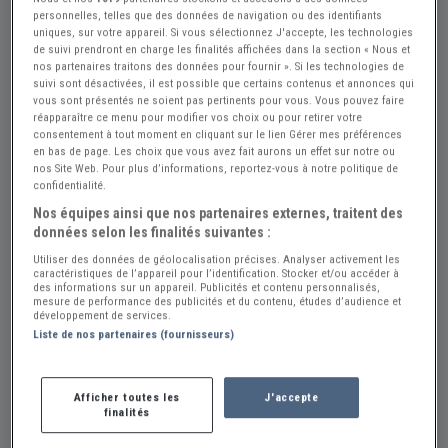
personnelles, telles que des données de navigation ou des identifiants
uniques, sur votre appareil. Si vous sélectionnez J'accepte, les technologies
de suivi prendront en charge les finalités affichées dans la section « Nous et
Réf : A601243
Actualisée le : 23/07/2026
nos partenaires traitons des données pour fournir ». Si les technologies de
suivi sont désactivées, il est possible que certains contenus et annonces qui
Feux AV FIAT 1100
vous sont présentés ne soient pas pertinents pour vous. Vous pouvez faire
réapparaître ce menu pour modifier vos choix ou pour retirer votre
Créer une alerte Pièces FIAT 1100
consentement à tout moment en cliquant sur le lien Gérer mes préférences
en bas de page. Les choix que vous avez fait aurons un effet sur notre ou
nos Site Web. Pour plus d’informations, reportez-vous à notre politique de
confidentialité.
Vendeur Particulier
Nos équipes ainsi que nos partenaires externes, traitent des
données selon les finalités suivantes :
Italie
Utiliser des données de géolocalisation précises. Analyser activement les
caractéristiques de l’appareil pour l’identification. Stocker et/ou accéder à
Voir le téléphone
des informations sur un appareil. Publicités et contenu personnalisés,
mesure de performance des publicités et du contenu, études d’audience et
développement de services.
Liste de nos partenaires (fournisseurs)
Envoyer un email
Afficher toutes les
J'accepte
Description
finalités