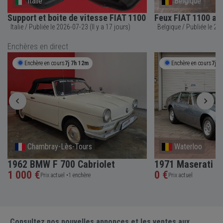
Italie
Belgique
Support et boite de vitesse FIAT 1100
Feux FIAT 1100 an
Italie / Publiée le 2026-07-23 (Il y a 17 jours)
Belgique 
Enchères en direct
Enchère en cours
7j 7h 12m
Enchère en cours
7j 7
Chambray-Lès-Tours
Waterloo
1962 BMW F 700 Cabriolet
1971 Maserati I
1 000 €
0 €
Prix actuel •
1 enchère
Prix actuel
Consultez nos nouvelles annonces et les ventes aux