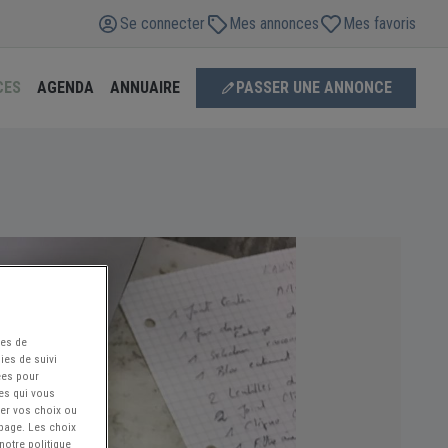
Se connecter
Mes annonces
Mes favoris
CES
AGENDA
ANNUAIRE
PASSER UNE ANNONCE
ées de
ies de suivi
ées pour
ces qui vous
ier vos choix ou
 page. Les choix
notre politique