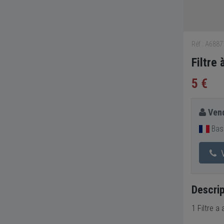
Réf : A688
Filtre
5 €
Vend
Bas
V
Descrip
1 Filtre a