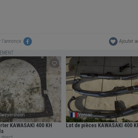
r l'annonce
Ajouter a
LEMENT
elweyersheim
Vensac
arter KAWASAKI 400 KH
Lot de pièces KAWASAKI 400 K
ls
 direct