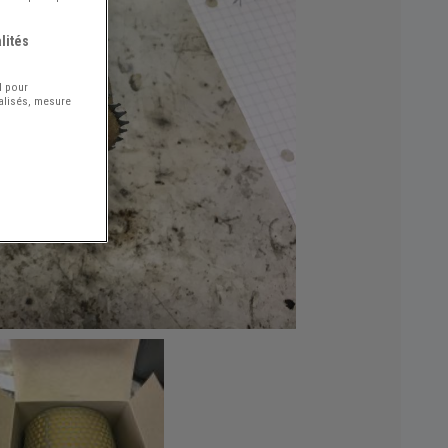
lités
l pour
nalisés, mesure