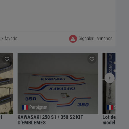
ux favoris
Signaler l'annonce
Perpignan
Souffel
H
KAWASAKI 250 S1 / 350 S2 KIT
Lot de pièc
D'EMBLEMES
models