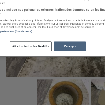
alité.
s ainsi que nos partenaires externes, traitent des données selon les fina
:
 données de géolocalisation précises. Analyser activement les caractéristiques de l’apparei
ion. Stocker et/ou accéder à des informations sur un appareil. Publicités et contenu person
ce des publicités et du contenu, études d’audience et développement de services.
 partenaires (fournisseurs)
Afficher toutes les finalités
J'accepte