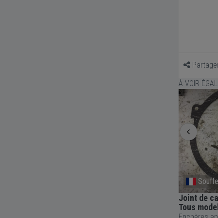
Partage
À VOIR ÉGA
Perpignan
Souff
KAWASAKI 400 S3 - 1974 KIT
Joint de c
D'EMBLEMES
Tous mode
Enchères en