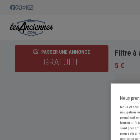
Filtre 
PASSER UNE ANNONCE
GRATUITE
5 €
Nous pren
Nous et nos
navigation ou
prendront en
fournir ». Si
sont présent
pour retirer
que vous avez