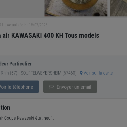
771
Actualisée le : 18/07/2026
 à air KAWASAKI 400 KH Tous models
eur Particulier
 Rhin (67) - SOUFFELWEYERSHEIM (67460)
Voir sur la carte
oir le téléphone
Envoyer un email
tion
 air Coupe Kawasaki état neuf .