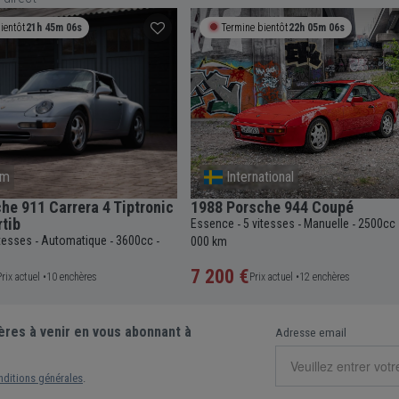
ientôt
21h 45m 05s
Termine bientôt
22h 05m 05s
om
International
he 911 Carrera 4 Tiptronic
1988 Porsche 944 Coupé
tib
Essence
5 vitesses
Manuelle
2500cc
-
-
-
itesses
Automatique
3600cc
-
-
-
000 km
7 200 €
Prix actuel •
10 enchères
Prix actuel •
12 enchères
ères à venir en vous abonnant à
Adresse email
nditions générales
.