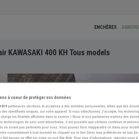
ENCHÈRES
ANNON
à air KAWASAKI 400 KH Tous models
ons à coeur de protéger vos données
1019
partenaires stockons et accédons à des données personnelles, telles que des donn
 des identifiants uniques, sur votre appareil. Si vous sélectionnez J'accepte, les technolog
 charge les finalités affichées dans la section « Nous et nos partenaires traitons des donn
 les technologies de suivi sont désactivées, il est possible que certains contenus et annon
és ne soient pas pertinents pour vous. Vous pouvez faire réapparaître ce menu pour modif
 votre consentement à tout moment en cliquant sur le lien Gérer mes préférences en bas de
 fait aurons un effet sur notre ou nos Site Web. Pour plus d’informations, reportez-vous à 