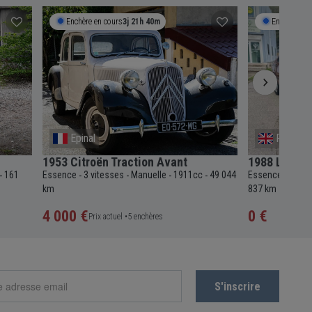
Enchère en cours
3j 21h 40m
Enchère en 
Epinal
Provenc
1953 Citroën Traction Avant
1988 Lancia
161
Essence
3 vitesses
Manuelle
1911cc
49 044
Essence
5 vit
-
-
-
-
-
-
km
837 km
4 000 €
0 €
Prix actuel •
5 enchères