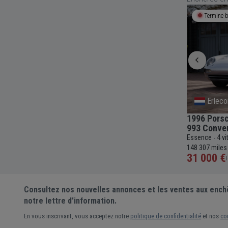
Termine bientôt
21h 10m 05s
Termine b
Basilicata
Erlec
1979 Porsche 911 Type 930 Turbo
1996 Porsc
Coupé
993 Conver
11 111 km
Essence
4 vitesses
Manuelle
3300cc
69 336
Essence
4 v
-
-
-
-
-
miles
148 307 miles
72 000 €
31 000 €
Prix actuel •
26 enchères
Consultez nos nouvelles annonces et les ventes aux ench
notre lettre d'information.
En vous inscrivant, vous acceptez notre
politique de confidentialité
et nos
co