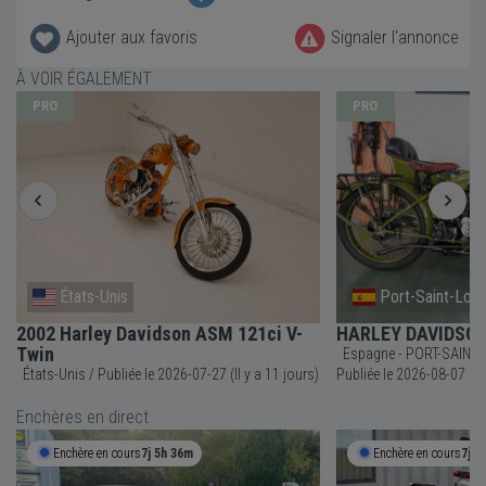
Ajouter aux favoris
Signaler l'annonce
À VOIR ÉGALEMENT
PRO
PRO
États-Unis
Port-Saint-Lou
2002 Harley Davidson ASM 121ci V-
HARLEY DAVIDSON 
Twin
Espagne - PORT-SAINT-
États-Unis / Publiée le 2026-07-27 (Il y a 11 jours)
Publiée le 2026-08-07 
Enchères en direct
Enchère en cours
7j 5h 36m
Enchère en cours
7j 5