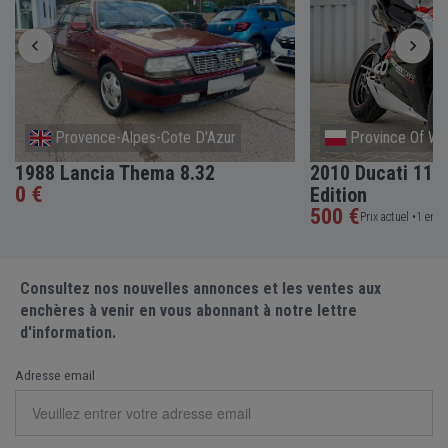
Provence-Alpes-Cote D'Azur
Province Of W
1988 Lancia Thema 8.32
2010 Ducati 119
0 €
Edition
500 €
Prix actuel •
1 ench
Consultez nos nouvelles annonces et les ventes aux
enchères à venir en vous abonnant à notre lettre
d'information.
Adresse email