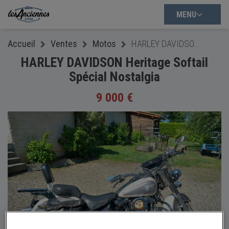
MENU
Accueil
Ventes
Motos
HARLEY DAVIDSON Heritage Softail Spécial Nostalgia
HARLEY DAVIDSON Heritage Softail
Spécial Nostalgia
9 000 €