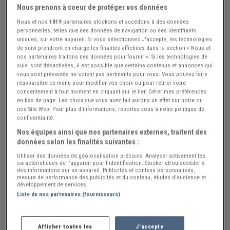
Nous prenons à coeur de protéger vos données
Nous et nos
1019
partenaires stockons et accédons à des données
personnelles, telles que des données de navigation ou des identifiants
uniques, sur votre appareil. Si vous sélectionnez J'accepte, les technologies
de suivi prendront en charge les finalités affichées dans la section « Nous et
nos partenaires traitons des données pour fournir ». Si les technologies de
suivi sont désactivées, il est possible que certains contenus et annonces qui
vous sont présentés ne soient pas pertinents pour vous. Vous pouvez faire
réapparaître ce menu pour modifier vos choix ou pour retirer votre
consentement à tout moment en cliquant sur le lien Gérer mes préférences
Réf : A869554
Actualisée le : 22/06/2026
en bas de page. Les choix que vous avez fait aurons un effet sur notre ou
nos Site Web. Pour plus d’informations, reportez-vous à notre politique de
HARLEY DAVIDSON Heritage Softail
confidentialité.
Nos équipes ainsi que nos partenaires externes, traitent des
Spécial Nostalgia
données selon les finalités suivantes :
Créer une alerte HARLEY DAVIDSON He...
Utiliser des données de géolocalisation précises. Analyser activement les
caractéristiques de l’appareil pour l’identification. Stocker et/ou accéder à
9 000 €
des informations sur un appareil. Publicités et contenu personnalisés,
mesure de performance des publicités et du contenu, études d’audience et
développement de services.
Liste de nos partenaires (fournisseurs)
Vendeur Particulier
Lot et Garonne (47) - CASTELJALOUX (47700)
Afficher toutes les
J'accepte