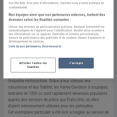
Envoyer un email
nos Site Web. Pour plus d’informations, reportez-vous à notre politique de
confidentialité.
Nos équipes ainsi que nos partenaires externes, traitent des
données selon les finalités suivantes :
Description
Utiliser des données de géolocalisation précises. Analyser activement les
Walkaround video: Click here
caractéristiques de l’appareil pour l’identification. Stocker et/ou accéder à
des informations sur un appareil. Publicités et contenu personnalisés,
• Rare moto de police Harley-Davidson 33VLE
mesure de performance des publicités et du contenu, études d’audience et
développement de services.
• V-twin à soupapes latérales de 1200 cc
Liste de nos partenaires (fournisseurs)
• Utilisée dans le film oscarisé The Untouchables (1987)
• Équipée d’accessoires de police d’origine
• Documents d’immatriculation belges
Afficher toutes les
J'accepte
finalités
La Harley-Davidson VLE 1200 de 1933 est une moto de
police américaine emblématique des premières années de
l’industrie motocycliste. Grâce à leur vitesse, leur
robustesse et leur fiabilité, les Harley-Davidson à soupapes
latérales de 1200 cc sont rapidement devenues populaires
auprès des services de police aux États-Unis, où elles
étaient intensivement utilisées pour les patrouilles.
Cet exemplaire particulier a été livré à l’origine au service de