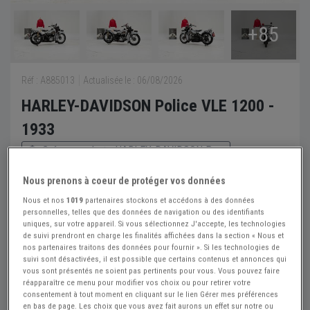
+85
Réf : A885013
Actualisée le : 06/08/2026
HARLEY-DAVIDSON Police VLE 1200 -
1933
Créer une alerte HARLEY-DAVIDSON Po...
67 950 €
Nous prenons à coeur de protéger vos données
Nous et nos
1019
partenaires stockons et accédons à des données
personnelles, telles que des données de navigation ou des identifiants
Oldtimerfarm
PRO
uniques, sur votre appareil. Si vous sélectionnez J'accepte, les technologies
de suivi prendront en charge les finalités affichées dans la section « Nous et
Belgique
nos partenaires traitons des données pour fournir ». Si les technologies de
suivi sont désactivées, il est possible que certains contenus et annonces qui
vous sont présentés ne soient pas pertinents pour vous. Vous pouvez faire
Voir le téléphone
réapparaître ce menu pour modifier vos choix ou pour retirer votre
consentement à tout moment en cliquant sur le lien Gérer mes préférences
en bas de page. Les choix que vous avez fait aurons un effet sur notre ou