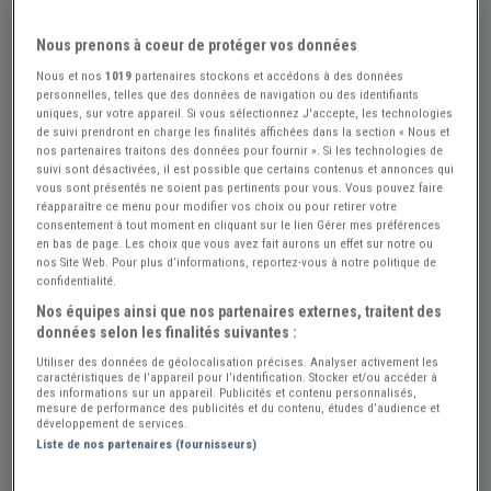
+1
Nous prenons à coeur de protéger vos données
Nous et nos
1019
partenaires stockons et accédons à des données
personnelles, telles que des données de navigation ou des identifiants
uniques, sur votre appareil. Si vous sélectionnez J'accepte, les technologies
Réf : A869644
Actualisée le : 05/08/2026
de suivi prendront en charge les finalités affichées dans la section « Nous et
nos partenaires traitons des données pour fournir ». Si les technologies de
HARLEY DAVIDSON Softail Custum -
suivi sont désactivées, il est possible que certains contenus et annonces qui
vous sont présentés ne soient pas pertinents pour vous. Vous pouvez faire
1990
réapparaître ce menu pour modifier vos choix ou pour retirer votre
consentement à tout moment en cliquant sur le lien Gérer mes préférences
Créer une alerte HARLEY DAVIDSON So...
en bas de page. Les choix que vous avez fait aurons un effet sur notre ou
nos Site Web. Pour plus d’informations, reportez-vous à notre politique de
15 000 €
confidentialité.
Nos équipes ainsi que nos partenaires externes, traitent des
données selon les finalités suivantes :
Vendeur Particulier
Utiliser des données de géolocalisation précises. Analyser activement les
caractéristiques de l’appareil pour l’identification. Stocker et/ou accéder à
Vaucluse (84) - MIRABEAU (84120)
des informations sur un appareil. Publicités et contenu personnalisés,
Voir sur la carte
mesure de performance des publicités et du contenu, études d’audience et
développement de services.
Liste de nos partenaires (fournisseurs)
Voir le téléphone