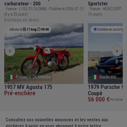
carburateur - 200
Sportster
France - L\'ILE-D\'OLONNE / Publiée le 2026-07-13
France - HERICOURT / Publiée le 2026-07-23 (Il y a
(Il y a 25 jours)
15 jours)
Enchères en direct
Débute le
17 Aug
09:00
Enchère en cours
1j 1
Province Of Viterbo
Basilicata
1957 MV Agusta 175
1979 Porsche 91
Pré-enchère
Coupé
56 000 €
Prix actuel •
Consultez nos nouvelles annonces et les ventes aux
enchères à venir en vous abonnant à notre lettre