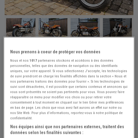
+7
Réf : A885072
Actualisée le : 06/08/2026
Nous prenons à coeur de protéger vos données
HARLEY DAVIDSON Sportster XR
Nous et nos
1017
partenaires stockons et accédons à des données
personnelles, telles que des données de navigation ou des identifiants
STORZ Perf - 2005
uniques, sur votre appareil. Si vous sélectionnez J'accepte, les technologies
de suivi prendront en charge les finalités affichées dans la section « Nous et
Créer une alerte HARLEY DAVIDSON Sp...
nos partenaires traitons des données pour fournir ». Si les technologies de
suivi sont désactivées, il est possible que certains contenus et annonces qui
15 000 €
vous sont présentés ne soient pas pertinents pour vous. Vous pouvez faire
réapparaître ce menu pour modifier vos choix ou pour retirer votre
consentement à tout moment en cliquant sur le lien Gérer mes préférences
en bas de page. Les choix que vous avez fait aurons un effet sur notre ou
Vendeur Particulier
nos Site Web. Pour plus d’informations, reportez-vous à notre politique de
confidentialité.
Moselle (57) - THIONVILLE (57100)
Nos équipes ainsi que nos partenaires externes, traitent des
Voir sur la carte
données selon les finalités suivantes :