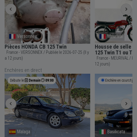
Versonnex
Meurival
Pièces HONDA CB 125 Twin
Housse de selle 
125 Twin T1 ou T2
France - VERSONNEX / Publiée le 2026-07-25 (Il y
a 12 jours)
France - MEURIVAL / Publiée le 2026-07-25 (Il y a
12 jours)
Enchères en direct
Débute le
Demain
09:00
Enchère en cours
1j 1
Malaga
Basilicata