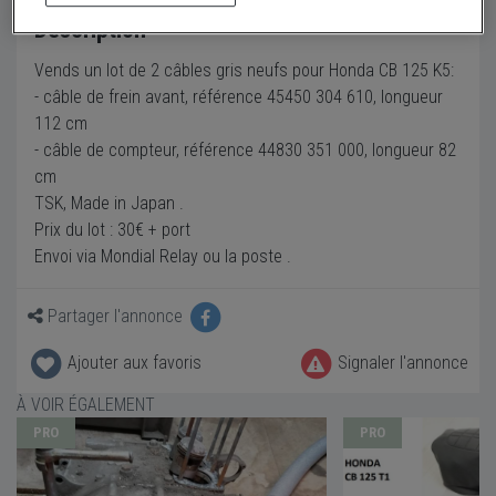
Description
Vends un lot de 2 câbles gris neufs pour Honda CB 125 K5:
- câble de frein avant, référence 45450 304 610, longueur
112 cm
- câble de compteur, référence 44830 351 000, longueur 82
cm
TSK, Made in Japan .
Prix du lot : 30€ + port
Envoi via Mondial Relay ou la poste .
Partager l'annonce
Ajouter aux favoris
Signaler l'annonce
À VOIR ÉGALEMENT
PRO
PRO