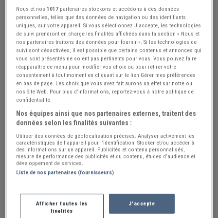
Nous et nos
1017
partenaires stockons et accédons à des données
personnelles, telles que des données de navigation ou des identifiants
+1
uniques, sur votre appareil. Si vous sélectionnez J'accepte, les technologies
de suivi prendront en charge les finalités affichées dans la section « Nous et
nos partenaires traitons des données pour fournir ». Si les technologies de
suivi sont désactivées, il est possible que certains contenus et annonces qui
vous sont présentés ne soient pas pertinents pour vous. Vous pouvez faire
Réf : A631442
Actualisée le : 02/07/2026
réapparaître ce menu pour modifier vos choix ou pour retirer votre
consentement à tout moment en cliquant sur le lien Gérer mes préférences
HONDA CB 125 K5, lot câbles gris
en bas de page. Les choix que vous avez fait aurons un effet sur notre ou
nos Site Web. Pour plus d’informations, reportez-vous à notre politique de
neufs
confidentialité.
30 €
Nos équipes ainsi que nos partenaires externes, traitent des
données selon les finalités suivantes :
Utiliser des données de géolocalisation précises. Analyser activement les
caractéristiques de l’appareil pour l’identification. Stocker et/ou accéder à
Vendeur Particulier
des informations sur un appareil. Publicités et contenu personnalisés,
mesure de performance des publicités et du contenu, études d’audience et
Yvelines (78) - ROCQUENCOURT (78150)
développement de services.
Voir sur la carte
Liste de nos partenaires (fournisseurs)
Envoyer un email
Afficher toutes les
J'accepte
finalités