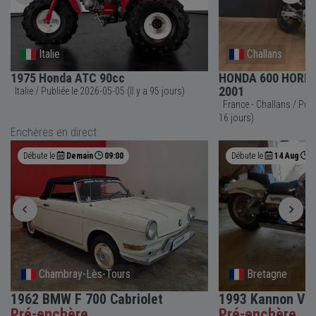
Italie
Challans
1975 Honda ATC 90cc
HONDA 600 HORNE
2001
Italie / Publiée le 2026-05-05 (Il y a 95 jours)
France - Challans / Publiée le 2026-07-23 (Il y a
16 jours)
Enchères en direct
Débute le
Demain
09:00
Débute le
14 Aug
0
Chambray-Lès-Tours
Bretagne
1962 BMW F 700 Cabriolet
1993 Kannon V8
Pré-enchère
Pré-enchère