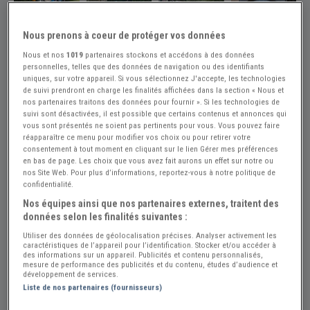
Nous prenons à coeur de protéger vos données
Nous et nos
1019
partenaires stockons et accédons à des données
Réf : A874308
Actualisée le : 31/07/2026
personnelles, telles que des données de navigation ou des identifiants
uniques, sur votre appareil. Si vous sélectionnez J'accepte, les technologies
HONDA CB 400 N - 1980
de suivi prendront en charge les finalités affichées dans la section « Nous et
nos partenaires traitons des données pour fournir ». Si les technologies de
Créer une alerte HONDA CB 400
suivi sont désactivées, il est possible que certains contenus et annonces qui
vous sont présentés ne soient pas pertinents pour vous. Vous pouvez faire
1 950 €
réapparaître ce menu pour modifier vos choix ou pour retirer votre
consentement à tout moment en cliquant sur le lien Gérer mes préférences
en bas de page. Les choix que vous avez fait aurons un effet sur notre ou
nos Site Web. Pour plus d’informations, reportez-vous à notre politique de
Vendeur Particulier
confidentialité.
Rhône (69) - CHAMPAGNE-AU-MONT-D\'OR (69410)
Nos équipes ainsi que nos partenaires externes, traitent des
Voir sur la carte
données selon les finalités suivantes :
Utiliser des données de géolocalisation précises. Analyser activement les
Voir le téléphone
caractéristiques de l’appareil pour l’identification. Stocker et/ou accéder à
des informations sur un appareil. Publicités et contenu personnalisés,
mesure de performance des publicités et du contenu, études d’audience et
développement de services.
Envoyer un email
Liste de nos partenaires (fournisseurs)