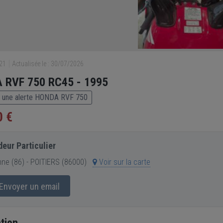
321
Actualisée le : 30/07/2026
 RVF 750 RC45 - 1995
 une alerte HONDA RVF 750
0 €
eur Particulier
ne (86) - POITIERS (86000)
Voir sur la carte
Envoyer un email
tion