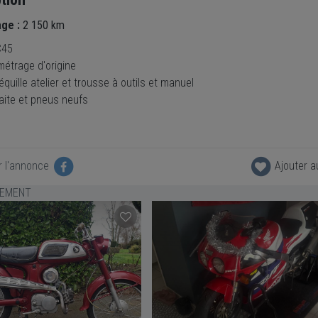
age :
2 150 km
C45
ométrage d'origine
quille atelier et trousse à outils et manuel
faite et pneus neufs
r l'annonce
Ajouter a
LEMENT