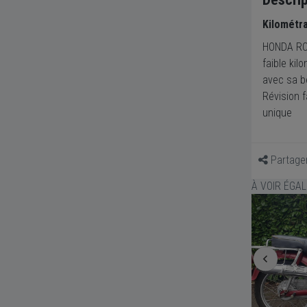
Kilométr
HONDA R
faible kil
avec sa bé
Révision 
unique
Partage
À VOIR ÉGA