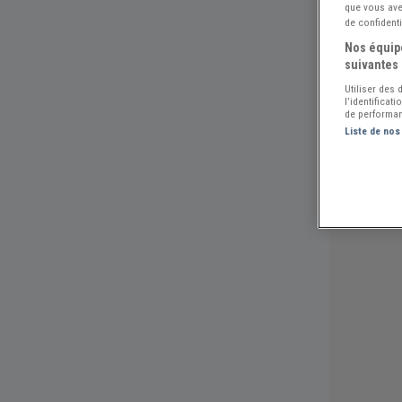
que vous avez
de confidenti
Nos équipe
suivantes 
Utiliser des
l’identificat
de performan
Liste de nos