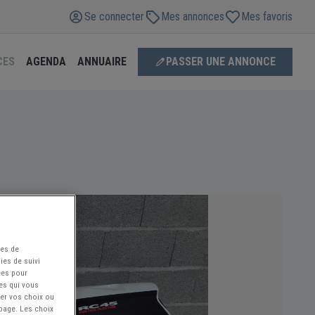
Se connecter
Mes annonces
Mes favoris
CES
AGENDA
ANNUAIRE
PASSER UNE ANNONCE
ées de
ies de suivi
ées pour
ces qui vous
ier vos choix ou
 page. Les choix