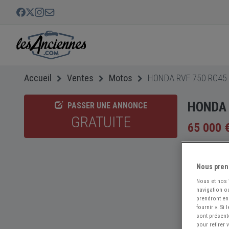
Accueil
Ventes
Motos
HONDA RVF 750 RC45 
HONDA 
PASSER UNE ANNONCE
GRATUITE
65 000 
Nous pren
Nous et nos
navigation ou
prendront en
fournir ». Si
sont présent
pour retirer