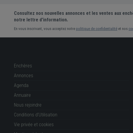
Consultez nos nouvelles annonces et les ventes aux ench
notre lettre d'information.
En vous inscrivant, vous acceptez notre
politique de confidentialité
et nos
co
Enchères
Annonces
Agenda
Annuaire
Nous rejoindre
Conditions d'Utilisation
Vie privée et cookies