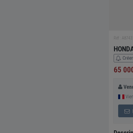
Réf : A874
HONDA
Créer
65 00
Vend
Vien
Descrip