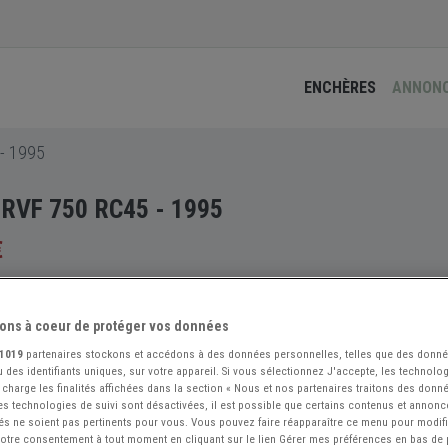
ENCHÈRES
ANNON
- 1995
RVF 750 RC45 - 1995
€
ons à coeur de protéger vos données
1019
partenaires stockons et accédons à des données personnelles, telles que des donn
 des identifiants uniques, sur votre appareil. Si vous sélectionnez J'accepte, les technolog
 charge les finalités affichées dans la section « Nous et nos partenaires traitons des donn
 les technologies de suivi sont désactivées, il est possible que certains contenus et annon
és ne soient pas pertinents pour vous. Vous pouvez faire réapparaître ce menu pour modif
 votre consentement à tout moment en cliquant sur le lien Gérer mes préférences en bas de