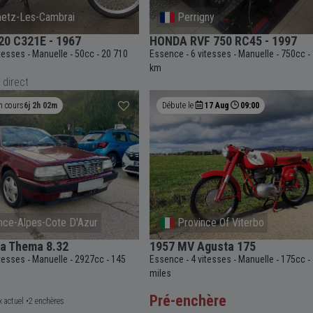
Perrigny
Challans
HONDA RVF 750 RC45 - 1997
HONDA 600 HOR
2001
0
Essence
6 vitesses
Manuelle
750cc
19 100
-
-
-
-
Essence
42 256 km
km
-
 direct
Débute le
17 Aug
09:00
Débute l
zur
Province Of Viterbo
Arg
1957 MV Agusta 175
1946 De
Cabriole
27cc
145
Essence
4 vitesses
Manuelle
175cc
4 513
-
-
-
-
-
Essence
miles
-
km
Pré-enchère
Pré-en