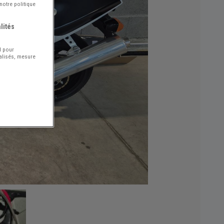
notre politique
lités
l pour
nalisés, mesure