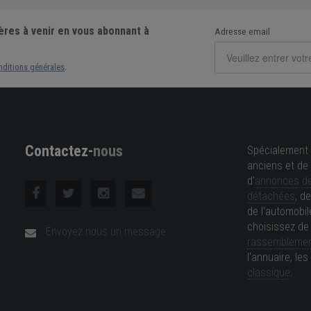
ères à venir en vous abonnant à
Adresse email
nditions générales
.
Contactez-
nous
Spécialement 
anciens et de 
d'
annonces de
détachées
, d
de l'automobil
choisissez d
Envoyez nous un message
rassemblemen
l'annuaire, l
classique
.