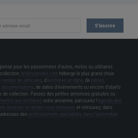
pensé pour les passionnées d'autos, motos ou utilitaires
collection,
lesAnciennes.com
héberge le plus grand choix
 ventes de véhicules
, d'
enchères en ligne
, de
pièces
e
documentations
, de dates d'évènements ou encore d'objets
e de collection. Passez des petites annonces gratuites ou
e
mettre aux enchères
votre ancienne, parcourez l'
agenda des
ts, bourses et rendez-vous mensuels
et retrouvez, dans
es adresses des
professionnels spécialisés dans l'automobile