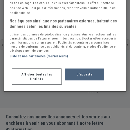
en bas de page. Les choix que vous avez fait aurons un effet sur notre ou
nos Site Web. Pour plus d’informations, reportez-vous à notre politique de
À VOIR ÉGALEMENT
confidentialité.
PRO
PRO
Nos équipes ainsi que nos partenaires externes, traitent des
données selon les finalités suivantes :
Utiliser des données de géolocalisation précises. Analyser activement les
caractéristiques de l’appareil pour l’identification. Stocker et/ou accéder à
des informations sur un appareil. Publicités et contenu personnalisés,
mesure de performance des publicités et du contenu, études d’audience et
développement de services.
Liste de nos partenaires (fournisseurs)
Espagne
Bidart
Afficher toutes les
J'accepte
finalités
FERRARI 328 GTS - 1988
FERRARI 328 GTS -
Espagne / Publiée le 2026-07-25 (Il y a 14 jours)
France - BIDART / Publiée le 2026-08-04 (Il y a 4
jours)
Consultez nos nouvelles annonces et les ventes aux
enchères à venir en vous abonnant à notre lettre
d'information.