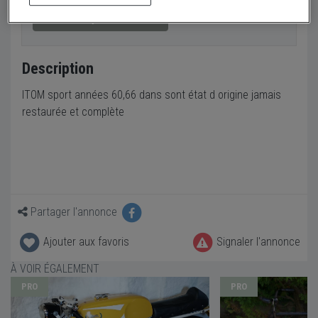
Envoyer un email
Description
ITOM sport années 60,66 dans sont état d origine jamais
restaurée et complète
Partager l'annonce
Ajouter aux favoris
Signaler l'annonce
À VOIR ÉGALEMENT
PRO
PRO