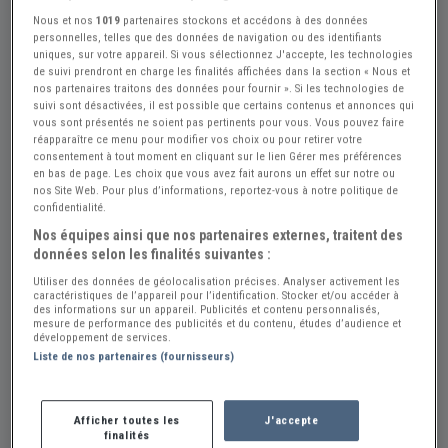
Nous et nos
1019
partenaires stockons et accédons à des données
personnelles, telles que des données de navigation ou des identifiants
uniques, sur votre appareil. Si vous sélectionnez J'accepte, les technologies
de suivi prendront en charge les finalités affichées dans la section « Nous et
nos partenaires traitons des données pour fournir ». Si les technologies de
+4
suivi sont désactivées, il est possible que certains contenus et annonces qui
vous sont présentés ne soient pas pertinents pour vous. Vous pouvez faire
réapparaître ce menu pour modifier vos choix ou pour retirer votre
consentement à tout moment en cliquant sur le lien Gérer mes préférences
Réf : A872834
Actualisée le : 06/08/2026
en bas de page. Les choix que vous avez fait aurons un effet sur notre ou
nos Site Web. Pour plus d’informations, reportez-vous à notre politique de
ITOM Sport Sport - 1963
confidentialité.
Créer une alerte ITOM Sport
Nos équipes ainsi que nos partenaires externes, traitent des
données selon les finalités suivantes :
2 250 €
Utiliser des données de géolocalisation précises. Analyser activement les
caractéristiques de l’appareil pour l’identification. Stocker et/ou accéder à
des informations sur un appareil. Publicités et contenu personnalisés,
mesure de performance des publicités et du contenu, études d’audience et
Vendeur Particulier
développement de services.
Liste de nos partenaires (fournisseurs)
Espagne
Voir le téléphone
Afficher toutes les
J'accepte
finalités