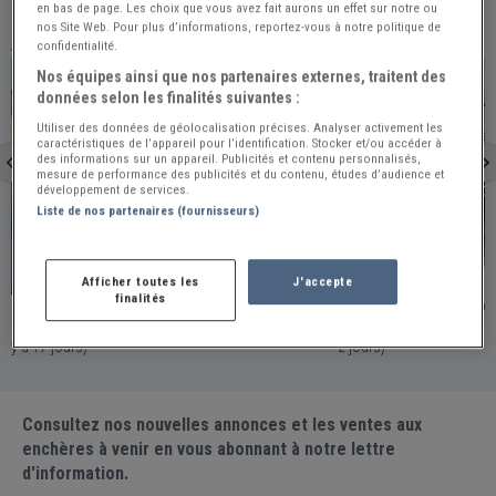
en bas de page. Les choix que vous avez fait aurons un effet sur notre ou
nos Site Web. Pour plus d’informations, reportez-vous à notre politique de
À VOIR ÉGALEMENT
confidentialité.
PRO
PRO
Nos équipes ainsi que nos partenaires externes, traitent des
données selon les finalités suivantes :
Utiliser des données de géolocalisation précises. Analyser activement les
caractéristiques de l’appareil pour l’identification. Stocker et/ou accéder à
des informations sur un appareil. Publicités et contenu personnalisés,
mesure de performance des publicités et du contenu, études d’audience et
développement de services.
Liste de nos partenaires (fournisseurs)
Mondragon
La Boisse
Afficher toutes les
J'accepte
finalités
PEUGEOT 203 - 2003
PEUGEOT 203 Décou
France - MONDRAGON / Publiée le 2026-07-23 (Il
France - LA BOISSE / Publiée le 2026-08-07 (Il y a
y a 17 jours)
2 jours)
Consultez nos nouvelles annonces et les ventes aux
enchères à venir en vous abonnant à notre lettre
d'information.