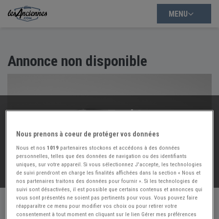
MENU
Annonce non disponible
Trop Tard !
Cette annonce n'est plus disponible :(
Nous prenons à coeur de protéger vos données
Mais nous avons d'autres annonces à vous proposer :
Nous et nos
1019
partenaires stockons et accédons à des données
personnelles, telles que des données de navigation ou des identifiants
uniques, sur votre appareil. Si vous sélectionnez J'accepte, les technologies
VOIR NOS
54317
AUTRES ANNONCES
de suivi prendront en charge les finalités affichées dans la section « Nous et
nos partenaires traitons des données pour fournir ». Si les technologies de
suivi sont désactivées, il est possible que certains contenus et annonces qui
vous sont présentés ne soient pas pertinents pour vous. Vous pouvez faire
réapparaître ce menu pour modifier vos choix ou pour retirer votre
consentement à tout moment en cliquant sur le lien Gérer mes préférences