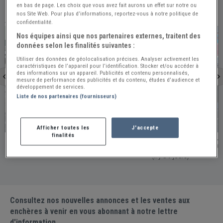
en bas de page. Les choix que vous avez fait aurons un effet sur notre ou
nos Site Web. Pour plus d’informations, reportez-vous à notre politique de
À VOIR ÉGALEMENT
confidentialité.
PRO
PRO
Nos équipes ainsi que nos partenaires externes, traitent des
données selon les finalités suivantes :
Utiliser des données de géolocalisation précises. Analyser activement les
caractéristiques de l’appareil pour l’identification. Stocker et/ou accéder à
des informations sur un appareil. Publicités et contenu personnalisés,
mesure de performance des publicités et du contenu, études d’audience et
développement de services.
Liste de nos partenaires (fournisseurs)
Portugal
Lys-Lez-Lannoy
Afficher toutes les
J'accepte
finalités
JAGUAR MK2 3.8 - 1960
JAGUAR MK2 2.4L -
Portugal / Publiée le 2026-07-10 (Il y a 29 jours)
France - LYS-LEZ-LANNOY / Publiée le 2026-07
(Il y a 9 jours)
Consultez nos nouvelles annonces et les ventes aux
enchères à venir en vous abonnant à notre lettre
d'information.