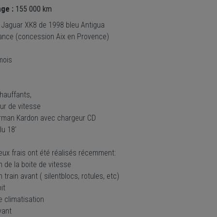
age :
155 000 km
e Jaguar XK8 de 1998 bleu Antigua
rance (concession Aix en Provence)
mois
hauffants,
ur de vitesse
rman Kardon avec chargeur CD
lu 18'
ux frais ont été réalisés récemment:
n de la boite de vitesse
n train avant ( silentblocs, rotules, etc)
oit
 climatisation
vant