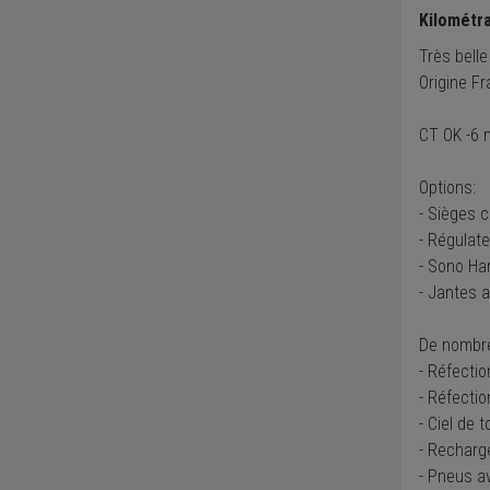
Kilométr
Très bell
Origine F
CT OK -6 
Options:
- Sièges c
- Régulate
- Sono Ha
- Jantes a
De nombre
- Réfectio
- Réfectio
- Ciel de t
- Recharge
- Pneus a