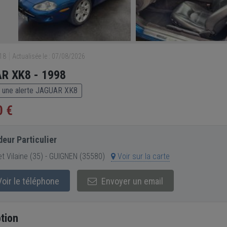
918
Actualisée le : 07/08/2026
R XK8 - 1998
 une alerte JAGUAR XK8
0 €
eur Particulier
 et Vilaine (35) - GUIGNEN (35580)
Voir sur la carte
oir le téléphone
Envoyer un email
tion