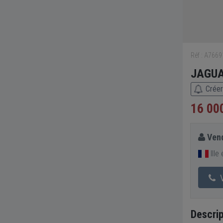
Réf : A766
JAGUA
Créer
16 00
Vend
Ille
V
Descrip