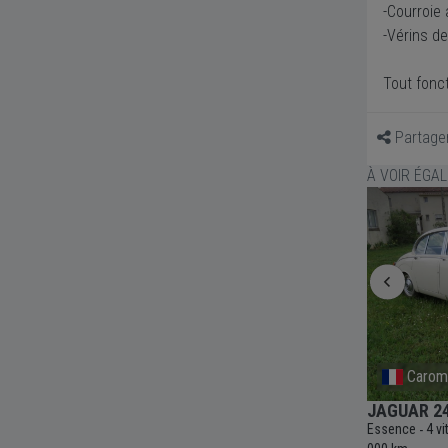
-Courroie
-Vérins de
Tout fonct
Partage
À VOIR ÉGA
Belgique
Caro
- 1997
JAGUAR 420 G - 1968
JAGUAR 24
c
152
Essence
3 vitesses
Automatique
4235cc
48
Essence
4 v
-
-
-
-
-
-