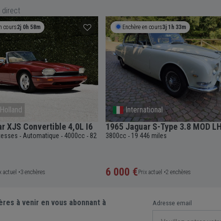
 direct
n cours
2j 0h 58m
Enchère en cours
3j 1h 33m
Holland
International
r XJS Convertible 4,0L I6
1965 Jaguar S-Type 3.8 MOD L
itesses
Automatique
4000cc
82
3800cc
19 446 miles
-
-
-
-
6 000 €
x actuel •
3 enchères
Prix actuel •
2 enchères
ères à venir en vous abonnant à
Adresse email