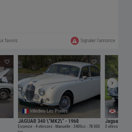
ux favoris
Signaler l'annonce
Villedieu-Les-Poeles
Jersey
JAGUAR 340 \"MK2\" - 1968
Jaguar 420
Essence
4 vitesses
Manuelle
3400cc
78 000
3 vitesses
Aut
-
-
-
-
-