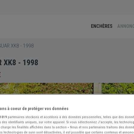
ENCHÈRES
ANNON
UAR XK8 - 1998
 XK8 - 1998
€
ons à coeur de protéger vos données
1019
partenaires stockons et accédons à des données personnelles, telles que des donn
 des identifiants uniques, sur votre appareil. Si vous sélectionnez J'accepte, les technolog
 charge les finalités affichées dans la section « Nous et nos partenaires traitons des donn
 les technologies de suivi sont désactivées, il est possible que certains contenus et annon