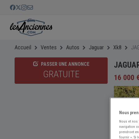
Accueil
Ventes
Autos
Jaguar
Xk8
JAG
JAGUAR
PASSER UNE ANNONCE
GRATUITE
16 000 
Nous pren
Nous et nos
navigation ou
prendront en
fournir ». Si