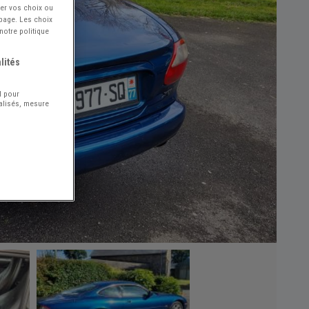
ier vos choix ou
 page. Les choix
notre politique
lités
l pour
nalisés, mesure