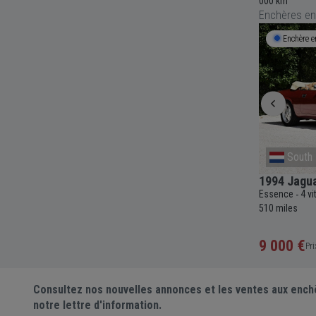
000 km
000 km
Enchères en
Enchère en cours
4j 1h 13m
Enchère e
South Holland
South 
2001 Jaguar XKR Convertible
1994 Jagua
"Supercharged" 4,0L V8
Essence
4 v
-
c
7 846
Essence
5 vitesses
Automatique
4000cc
-
-
-
-
-
510 miles
121 944 miles
4 400 €
9 000 €
Prix actuel •
1 enchère
Pri
Consultez nos nouvelles annonces et les ventes aux ench
notre lettre d'information.