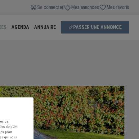
Se connecter
Mes annonces
Mes favoris
CES
AGENDA
ANNUAIRE
PASSER UNE ANNONCE
ées de
ies de suivi
ées pour
ces qui vous