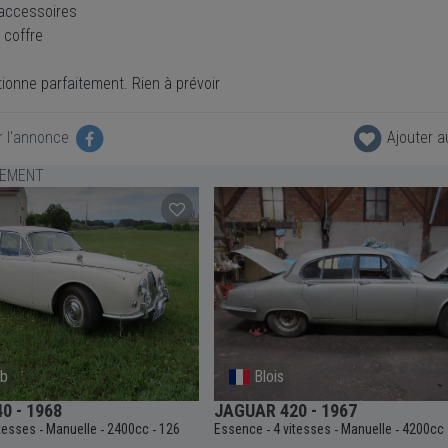
 accessoires
 coffre
ionne parfaitement. Rien à prévoir
r l'annonce
Ajouter a
LEMENT
mb
Blois
0 - 1968
JAGUAR 420 - 1967
itesses
Manuelle
2400cc
126
Essence
4 vitesses
Manuelle
4200cc
-
-
-
-
-
-