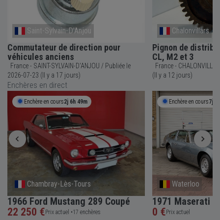
Saint-Sylvain-D'Anjou
Chalonvillars
Commutateur de direction pour
Pignon de distribu
véhicules anciens
CL, M2 et 3
France - SAINT-SYLVAIN-D'ANJOU / Publiée le
France - CHALONVILLARS / Publiée le 2026-0
2026-07-23 (Il y a 17 jours)
(Il y a 12 jours)
Enchères en direct
Enchère en cours
2j 6h 49m
Enchère en cours
7j 6
Chambray-Lès-Tours
Waterloo
1966 Ford Mustang 289 Coupé
1971 Maserati I
22 250 €
0 €
Prix actuel •
17 enchères
Prix actuel