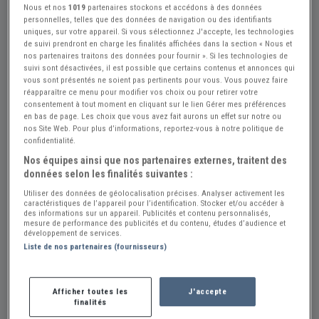
Nous et nos
1019
partenaires stockons et accédons à des données
personnelles, telles que des données de navigation ou des identifiants
uniques, sur votre appareil. Si vous sélectionnez J'accepte, les technologies
de suivi prendront en charge les finalités affichées dans la section « Nous et
nos partenaires traitons des données pour fournir ». Si les technologies de
suivi sont désactivées, il est possible que certains contenus et annonces qui
vous sont présentés ne soient pas pertinents pour vous. Vous pouvez faire
Réf : A275148
Actualisée le : 23/07/2026
réapparaître ce menu pour modifier vos choix ou pour retirer votre
consentement à tout moment en cliquant sur le lien Gérer mes préférences
Jante AMILCAR
en bas de page. Les choix que vous avez fait aurons un effet sur notre ou
nos Site Web. Pour plus d’informations, reportez-vous à notre politique de
80 €
confidentialité.
Nos équipes ainsi que nos partenaires externes, traitent des
données selon les finalités suivantes :
Thomas Yann
PRO
Utiliser des données de géolocalisation précises. Analyser activement les
caractéristiques de l’appareil pour l’identification. Stocker et/ou accéder à
Moselle (57) - WOIPPY (57140)
Voir sur la carte
des informations sur un appareil. Publicités et contenu personnalisés,
mesure de performance des publicités et du contenu, études d’audience et
développement de services.
Voir le téléphone
Liste de nos partenaires (fournisseurs)
Envoyer un email
Afficher toutes les
J'accepte
finalités