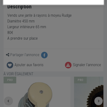
Description
Vends une jante à rayons à moyeu Rudge
Diamètre 450 mm
Largeur intérieure 65 mm
80€
A prendre sur place
Partager l'annonce
Ajouter aux favoris
Signaler l'annonce
À VOIR ÉGALEMENT
PRO
PRO