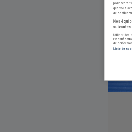
pour retirer
que vous avez
de confidenti
Nos équipe
suivantes 
Utiliser des
l’identificat
de performan
Liste de nos