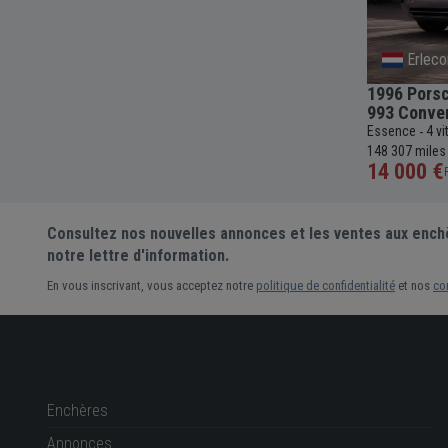
Kromeriz
Erlec
1968 Porsche 911 T Short Wheelbase
1996 Porsc
Coupé
993 Conver
c
161
-
Essence
5 vitesses
Manuelle
1991cc
83 107
Essence
4 v
-
-
-
-
-
miles
148 307 miles
35 505 €
14 000 €
Prix actuel •
8 enchères
Consultez nos nouvelles annonces et les ventes aux ench
notre lettre d'information.
En vous inscrivant, vous acceptez notre
politique de confidentialité
et nos
co
Enchères
Annonces