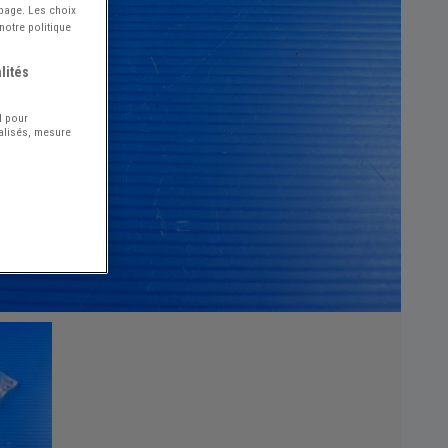
 page. Les choix
notre politique
lités
l pour
nalisés, mesure