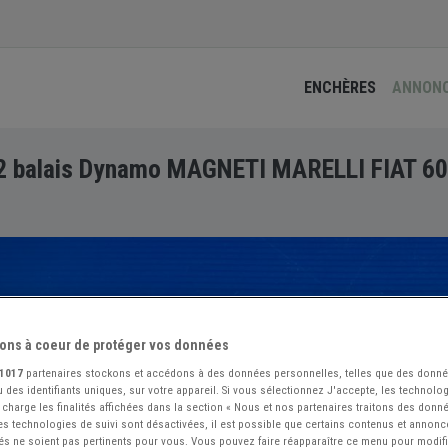
ENCHÈRES
ANNON
2 balais Dynamo MAGNETI MARELLI FIAT 6
ons à coeur de protéger vos données
1017
partenaires stockons et accédons à des données personnelles, telles que des donn
 des identifiants uniques, sur votre appareil. Si vous sélectionnez J'accepte, les technolog
 charge les finalités affichées dans la section « Nous et nos partenaires traitons des donn
 les technologies de suivi sont désactivées, il est possible que certains contenus et annon
és ne soient pas pertinents pour vous. Vous pouvez faire réapparaître ce menu pour modif