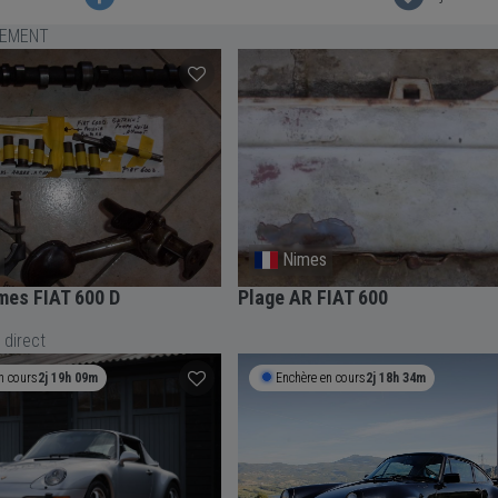
LEMENT
Nimes
mes FIAT 600 D
Plage AR FIAT 600
 direct
n cours
2j 19h 09m
Enchère en cours
2j 18h 34m