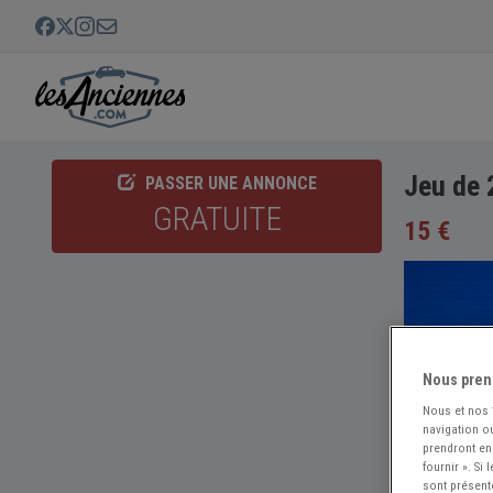
Jeu de 
PASSER UNE ANNONCE
GRATUITE
15 €
Nous pren
Nous et nos
navigation ou
prendront en
fournir ». Si
sont présent