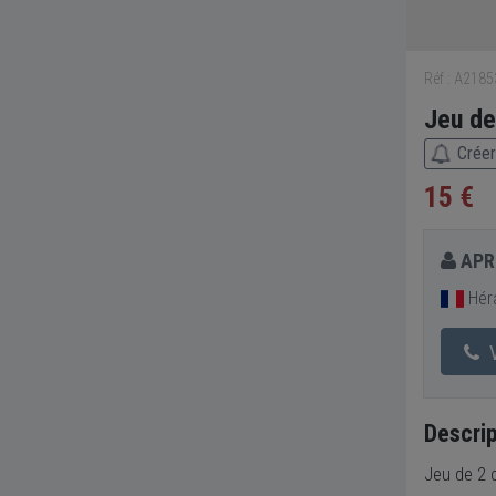
Réf : A218
Jeu d
Créer
15 €
APR
Héra
V
Descrip
Jeu de 2 