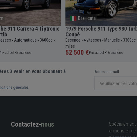
om
Basilicata
he 911 Carrera 4 Tiptronic
1979 Porsche 911 Type 930 Tur
tib
Coupé
itesses
Automatique
3600cc
Essence
4 vitesses
Manuelle
3300cc
-
-
-
-
-
-
miles
52 500 €
Prix actuel •
5 enchères
Prix actuel •
16 enchères
ères à venir en vous abonnant à
Adresse email
nditions générales
.
Contactez-
nous
Spécialement 
anciens et de 