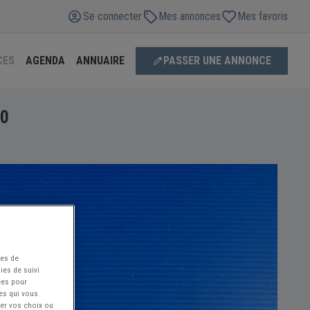
Se connecter
Mes annonces
Mes favoris
CES
AGENDA
ANNUAIRE
PASSER UNE ANNONCE
00
ées de
ies de suivi
ées pour
ces qui vous
ier vos choix ou