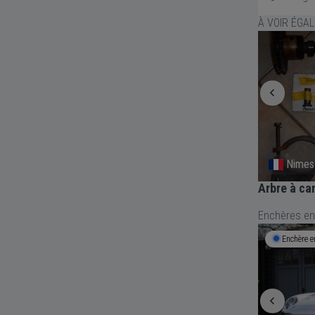
À VOIR ÉGA
Nimes
Nimes
Bloc moteur FIAT 600 D
Arbre à ca
Enchères en
Enchère en cours
2j 18h 59m
Enchère e