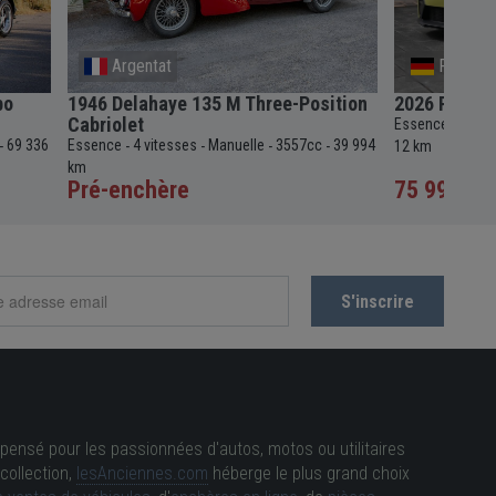
Argentat
Frankfur
bo
1946 Delahaye 135 M Three-Position
2026 Porsch
Cabriolet
Essence
7+ vi
-
69 336
Essence
4 vitesses
Manuelle
3557cc
39 994
-
-
-
-
-
12 km
km
Pré-enchère
75 992 €
Pri
pensé pour les passionnées d'autos, motos ou utilitaires
collection,
lesAnciennes.com
héberge le plus grand choix