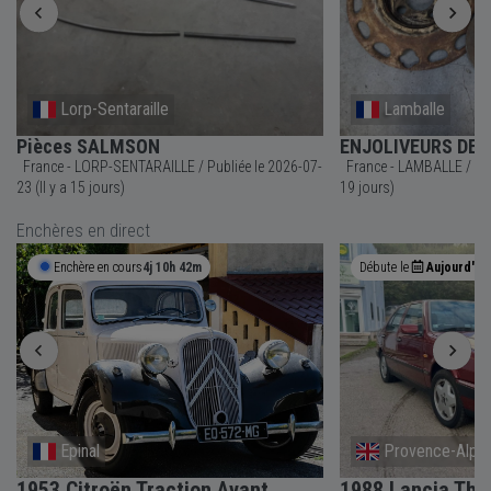
Lorp-Sentaraille
Lamballe
Pièces SALMSON
ENJOLIVEURS DE
France - LORP-SENTARAILLE / Publiée le 2026-07-
France - LAMBALLE / Publiée le 2026-07-19 (Il y a
23 (Il y a 15 jours)
19 jours)
Enchères en direct
Enchère en cours
4j 10h 42m
Débute le
Aujourd'hui
Epinal
Provence-Alpes
1953 Citroën Traction Avant
1988 Lancia The