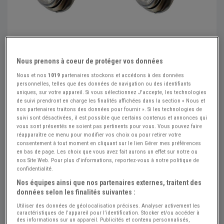
Nous prenons à coeur de protéger vos données
Nous et nos
1019
partenaires stockons et accédons à des données
personnelles, telles que des données de navigation ou des identifiants
uniques, sur votre appareil. Si vous sélectionnez J'accepte, les technologies
de suivi prendront en charge les finalités affichées dans la section « Nous et
nos partenaires traitons des données pour fournir ». Si les technologies de
suivi sont désactivées, il est possible que certains contenus et annonces qui
vous sont présentés ne soient pas pertinents pour vous. Vous pouvez faire
Réf : A450075
Actualisée le : 23/07/2026
réapparaître ce menu pour modifier vos choix ou pour retirer votre
consentement à tout moment en cliquant sur le lien Gérer mes préférences
Jeu de 2 phares complets encastrables
en bas de page. Les choix que vous avez fait aurons un effet sur notre ou
nos Site Web. Pour plus d’informations, reportez-vous à notre politique de
pour SALMSON
confidentialité.
Nos équipes ainsi que nos partenaires externes, traitent des
360 €
données selon les finalités suivantes :
Utiliser des données de géolocalisation précises. Analyser activement les
caractéristiques de l’appareil pour l’identification. Stocker et/ou accéder à
Plein Phares Plein Feux
PRO
des informations sur un appareil. Publicités et contenu personnalisés,