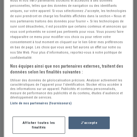
Nous et nos
1017
partenaires stockons et accédons à des données
personnelles, telles que des données de navigation ou des identifiants
uniques, sur votre appareil. Si vous sélectionnez J'accepte, les technologies
Réf : A400085
Actualisée le : 13/07/2026
de suivi prendront en charge les finalités affichées dans la section « Nous et
nos partenaires traitons des données pour fournir ». Si les technologies de
Joint de culasse BALLOT
suivi sont désactivées, il est possible que certains contenus et annonces qui
vous sont présentés ne soient pas pertinents pour vous. Vous pouvez faire
60 €
réapparaître ce menu pour modifier vos choix ou pour retirer votre
consentement à tout moment en cliquant sur le lien Gérer mes préférences
en bas de page. Les choix que vous avez fait aurons un effet sur notre ou
nos Site Web. Pour plus d’informations, reportez-vous à notre politique de
Vendeur Particulier
confidentialité.
Haute Garonne (31) - FRONTON (31620)
Nos équipes ainsi que nos partenaires externes, traitent des
données selon les finalités suivantes :
Voir sur la carte
Utiliser des données de géolocalisation précises. Analyser activement les
caractéristiques de l’appareil pour l’identification. Stocker et/ou accéder à
Voir le téléphone
des informations sur un appareil. Publicités et contenu personnalisés,
mesure de performance des publicités et du contenu, études d’audience et
développement de services.
Liste de nos partenaires (fournisseurs)
Envoyer un email
Afficher toutes les
J'accepte
Description
finalités