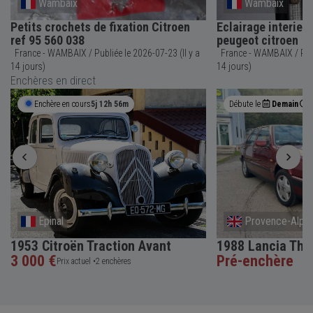
Wambaix
Wambaix
Petits crochets de fixation Citroen
Eclairage interieur
ref 95 560 038
peugeot citroen
France - WAMBAIX / Publiée le 2026-07-23 (Il y a
France - WAMBAIX / Publiée le 2026-07-23 (Il y a
14 jours)
14 jours)
Enchères en direct
Enchère en cours
5j 12h 56m
Débute le
Demain
Epinal
Provence-Alpes
1953 Citroën Traction Avant
1988 Lancia The
3 000 €
Pré-enchère
Prix actuel •
2 enchères