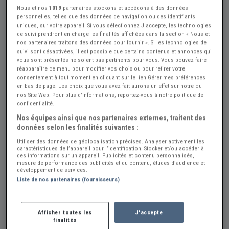
Nous et nos
1019
partenaires stockons et accédons à des données
personnelles, telles que des données de navigation ou des identifiants
uniques, sur votre appareil. Si vous sélectionnez J'accepte, les technologies
de suivi prendront en charge les finalités affichées dans la section « Nous et
nos partenaires traitons des données pour fournir ». Si les technologies de
suivi sont désactivées, il est possible que certains contenus et annonces qui
vous sont présentés ne soient pas pertinents pour vous. Vous pouvez faire
Réf : A672879
Actualisée le : 26/07/2026
réapparaître ce menu pour modifier vos choix ou pour retirer votre
consentement à tout moment en cliquant sur le lien Gérer mes préférences
Joint de culasse CITROEN C 35 D
en bas de page. Les choix que vous avez fait aurons un effet sur notre ou
nos Site Web. Pour plus d’informations, reportez-vous à notre politique de
Diesel
confidentialité.
Nos équipes ainsi que nos partenaires externes, traitent des
40 €
données selon les finalités suivantes :
Utiliser des données de géolocalisation précises. Analyser activement les
caractéristiques de l’appareil pour l’identification. Stocker et/ou accéder à
Vendeur Particulier
des informations sur un appareil. Publicités et contenu personnalisés,
mesure de performance des publicités et du contenu, études d’audience et
Gironde (33) - CARS (33390)
Voir sur la carte
développement de services.
Liste de nos partenaires (fournisseurs)
Voir le téléphone
Afficher toutes les
J'accepte
finalités
Envoyer un email