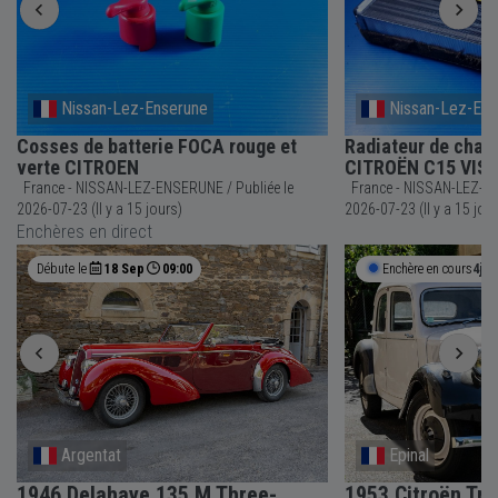
Nissan-Lez-Enserune
Nissan-Lez-Ens
Cosses de batterie FOCA rouge et
Radiateur de cha
verte CITROEN
CITROËN C15 VIS
France - NISSAN-LEZ-ENSERUNE / Publiée le
France - NISSAN-LEZ-ENSERUNE 
2026-07-23 (Il y a 15 jours)
2026-07-23 (Il y a 15 jou
Enchères en direct
Débute le
18 Sep
09:00
Enchère en cours
4j 1
Argentat
Epinal
1946 Delahaye 135 M Three-
1953 Citroën Tra