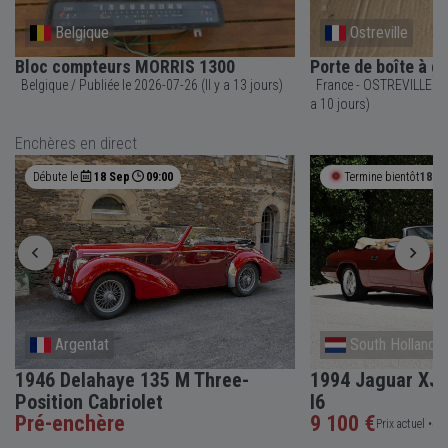
Belgique
Ostreville
Bloc compteurs MORRIS 1300
Porte de boîte à g
Belgique / Publiée le 2026-07-26 (Il y a 13 jours)
France - OSTREVILLE / Publiée le 2026-07-29 (Il y
a 10 jours)
Enchères en direct
Débute le
18 Sep
09:00
Termine bientôt
18h 
Argentat
South Holland
1946 Delahaye 135 M Three-
1994 Jaguar XJS
Position Cabriolet
I6
Pré-enchère
9 100 €
Prix actuel •
4 e