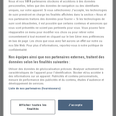
Nous et nos
1019
partenaires stockons et accédons à des données
personnelles, telles que des données de navigation ou des identifiants
uniques, sur votre appareil. Si vous sélectionnez J'accepte, les technologies
Réf : A418779
Actualisée le : 23/07/2026
de suivi prendront en charge les finalités affichées dans la section « Nous et
nos partenaires traitons des données pour fournir ». Si les technologies de
Joint de culasse MORRIS Minor
suivi sont désactivées, il est possible que certains contenus et annonces qui
vous sont présentés ne soient pas pertinents pour vous. Vous pouvez faire
Créer une alerte Pièces MORRIS Minor
réapparaître ce menu pour modifier vos choix ou pour retirer votre
consentement à tout moment en cliquant sur le lien Gérer mes préférences
64 €
en bas de page. Les choix que vous avez fait aurons un effet sur notre ou
nos Site Web. Pour plus d’informations, reportez-vous à notre politique de
confidentialité.
Vendeur Particulier
Nos équipes ainsi que nos partenaires externes, traitent des
données selon les finalités suivantes :
Haute Garonne (31) - FRONTON (31620)
Voir sur la carte
Utiliser des données de géolocalisation précises. Analyser activement les
caractéristiques de l’appareil pour l’identification. Stocker et/ou accéder à
des informations sur un appareil. Publicités et contenu personnalisés,
mesure de performance des publicités et du contenu, études d’audience et
Voir le téléphone
développement de services.
Liste de nos partenaires (fournisseurs)
Envoyer un email
Afficher toutes les
J'accepte
finalités
Description