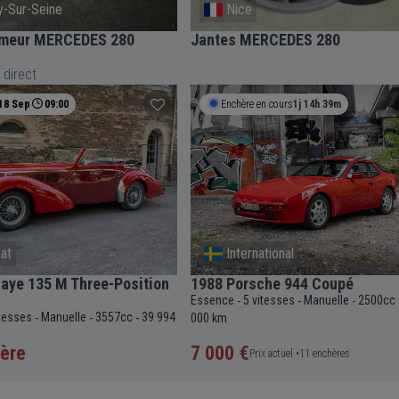
y-Sur-Seine
Nice
lumeur MERCEDES 280
Jantes MERCEDES 280
 direct
18 Sep
09:00
Enchère en cours
1j 14h 39m
at
International
aye 135 M Three-Position
1988 Porsche 944 Coupé
Essence
5 vitesses
Manuelle
2500cc
-
-
-
itesses
Manuelle
3557cc
39 994
-
-
-
000 km
ère
7 000 €
Prix actuel •
11 enchères