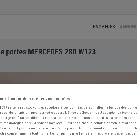
ENCHÈRES
ANNON
 de portes MERCEDES 280 W123
ons à coeur de protéger vos données
1017
partenaires stockons et accédons à des données personnelles, telles que des donn
 des identifiants uniques, sur votre appareil. Si vous sélectionnez J'accepte, les technolog
 charge les finalités affichées dans la section « Nous et nos partenaires traitons des donn
 les technologies de suivi sont désactivées, il est possible que certains contenus et annon
és ne soient pas pertinents pour vous. Vous pouvez faire réapparaître ce menu pour modif
 votre consentement à tout moment en cliquant sur le lien Gérer mes préférences en bas de