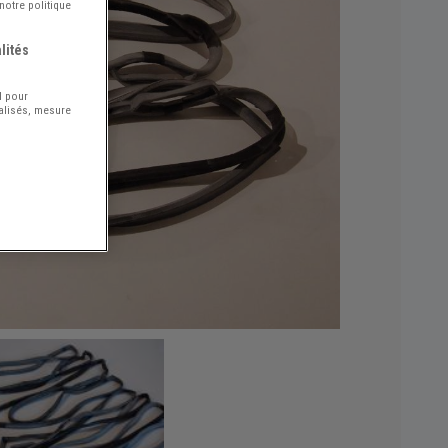
notre politique
lités
l pour
nalisés, mesure