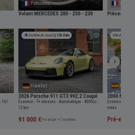
Pelissanne
Saint-Ju
Volant MERCEDES 280 - 250 - 230
Pièces MER
Enchère en cours
1j 13h 04m
Débute le
Au
Frankfurt
Malaga
2026 Porsche 911 GT3 992.2 Coupé
2000 Merce
161
Essence
7+ vitesses
Automatique
4000cc
Essence
4 vit
-
-
-
-
-
-
12 km
miles
Pré-enchè
91 000 €
Prix actuel •
17 enchères