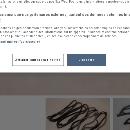
 fait aurons un effet sur notre ou nos Site Web. Pour plus d’informations, reportez-vous à 
alité.
s ainsi que nos partenaires externes, traitent des données selon les fina
:
 données de géolocalisation précises. Analyser activement les caractéristiques de l’apparei
ion. Stocker et/ou accéder à des informations sur un appareil. Publicités et contenu person
ce des publicités et du contenu, études d’audience et développement de services.
 partenaires (fournisseurs)
Afficher toutes les finalités
J'accepte