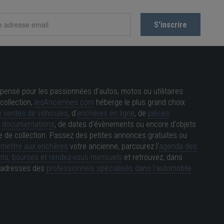
pensé pour les passionnées d'autos, motos ou utilitaires
collection,
lesAnciennes.com
héberge le plus grand choix
 ventes de véhicules
, d'
enchères en ligne
, de
pièces
e
documentations
, de dates d'évènements ou encore d'objets
e de collection. Passez des petites annonces gratuites ou
e
mettre aux enchères
votre ancienne, parcourez l'
agenda des
ts, bourses et rendez-vous mensuels
et retrouvez, dans
es adresses des
professionnels spécialisés dans l'automobile