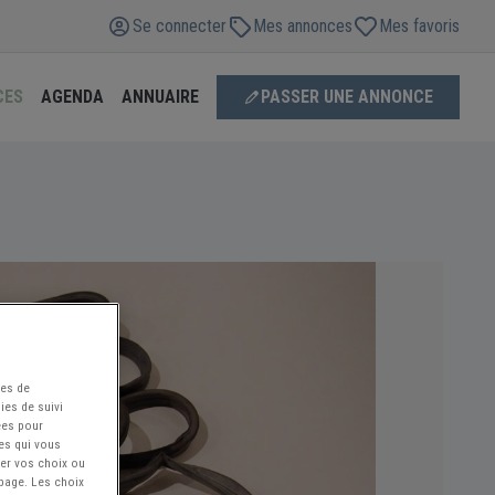
Se connecter
Mes annonces
Mes favoris
CES
AGENDA
ANNUAIRE
PASSER UNE ANNONCE
ées de
ies de suivi
ées pour
ces qui vous
ier vos choix ou
 page. Les choix