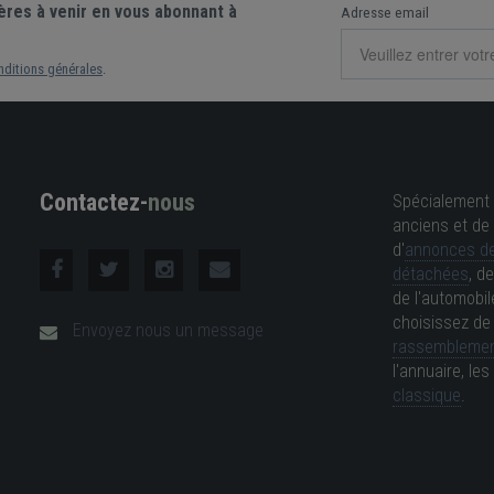
ères à venir en vous abonnant à
Adresse email
nditions générales
.
Contactez-
nous
Spécialement 
anciens et de 
d'
annonces de
détachées
, d
de l'automobil
choisissez d
Envoyez nous un message
rassemblemen
l'annuaire, l
classique
.