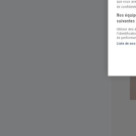
que vous avez
de confidenti
Nos équipe
suivantes 
Utiliser des
l’identificat
de performan
Liste de nos