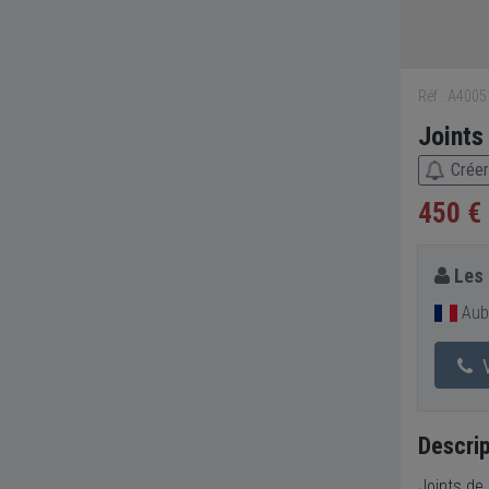
Réf : A400
Joint
Créer
450 €
Les 
Aub
V
Descrip
Joints de