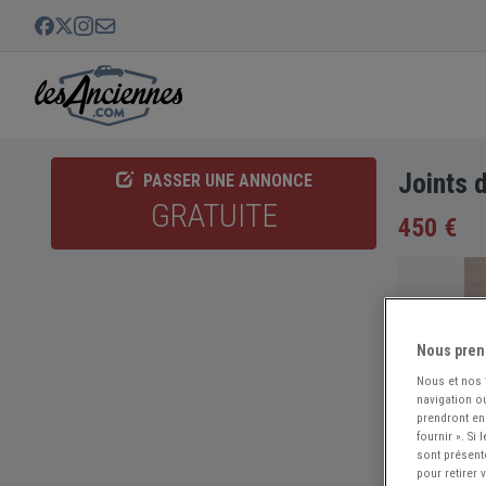
Joints
PASSER UNE ANNONCE
GRATUITE
450 €
Nous pren
Nous et nos
navigation ou
prendront en
fournir ». Si
sont présent
pour retirer