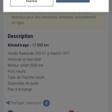
finalités
Cette annonce a été retirée suite à une vente ou
pour une autre raison. Veuillez consulter la liste ci-
dessous pour des annonces similaires actuellement
en ligne.
Description
Kilométrage :
17 000 km
Vends Kawasaki 500 h1 a mach3 1971
Vehicule en bon état
Moteur refait 2000 km
Pots neufs
Tube de fourche neufs
Disponible de suite
Pas d échange
Partager l'annonce