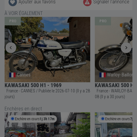
Ajouter aux favoris
Signaler l'annonce
À VOIR ÉGALEMENT
PRO
PRO
Cannes
Warloy-Baillon
KAWASAKI 500 H1 - 1969
KAWASAKI 500 H1 
France - CANNES / Publiée le 2026-07-10 (Il y a 28
France - WARLOY-BAILLON / Publiée le 20
jours)
08 (Il y a 30 jours)
Enchères en direct
Enchère en cours
1j 3h 17m
Enchère en cours
7j 3