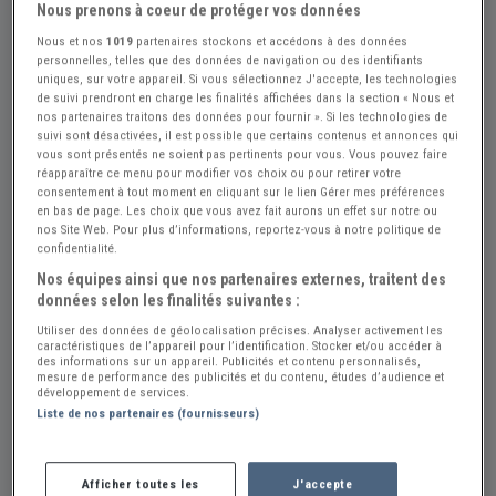
Nous prenons à coeur de protéger vos données
Nous et nos
1019
partenaires stockons et accédons à des données
personnelles, telles que des données de navigation ou des identifiants
uniques, sur votre appareil. Si vous sélectionnez J'accepte, les technologies
de suivi prendront en charge les finalités affichées dans la section « Nous et
nos partenaires traitons des données pour fournir ». Si les technologies de
suivi sont désactivées, il est possible que certains contenus et annonces qui
vous sont présentés ne soient pas pertinents pour vous. Vous pouvez faire
réapparaître ce menu pour modifier vos choix ou pour retirer votre
Réf : A872935
Actualisée le : 25/06/2026
consentement à tout moment en cliquant sur le lien Gérer mes préférences
en bas de page. Les choix que vous avez fait aurons un effet sur notre ou
KAWASAKI 500 H1 Mach3 A - 1971
nos Site Web. Pour plus d’informations, reportez-vous à notre politique de
confidentialité.
Créer une alerte KAWASAKI 500 H1
Nos équipes ainsi que nos partenaires externes, traitent des
21 500 €
données selon les finalités suivantes :
Utiliser des données de géolocalisation précises. Analyser activement les
caractéristiques de l’appareil pour l’identification. Stocker et/ou accéder à
des informations sur un appareil. Publicités et contenu personnalisés,
Vendeur Particulier
mesure de performance des publicités et du contenu, études d’audience et
développement de services.
Yonne (89) - SAINT-GEORGES-SUR-BAULCHE
Liste de nos partenaires (fournisseurs)
(89000)
Voir sur la carte
Afficher toutes les
J'accepte