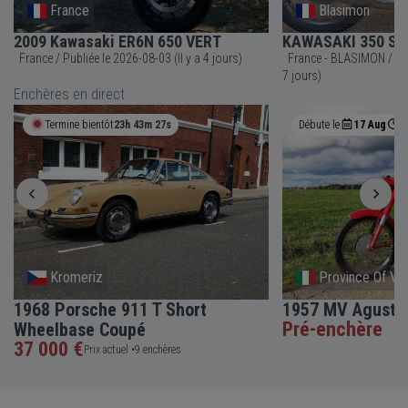
France
Blasimon
2009 Kawasaki ER6N 650 VERT
KAWASAKI 350 S2 
France / Publiée le 2026-08-03 (Il y a 4 jours)
France - BLASIMON / Publiée le 2026-07-31 (Il y a
7 jours)
Enchères en direct
Termine bientôt
23h 43m 26s
Débute le
17 Aug
0
Kromeriz
Province Of Vi
1968 Porsche 911 T Short
1957 MV Agusta
Pré-enchère
Wheelbase Coupé
37 000 €
Prix actuel •
9 enchères