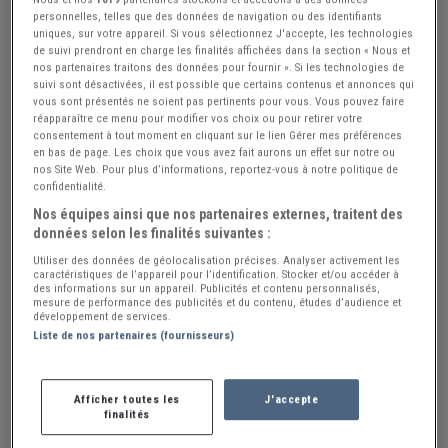
personnelles, telles que des données de navigation ou des identifiants
uniques, sur votre appareil. Si vous sélectionnez J'accepte, les technologies
Réf : A857750
Actualisée le : 04/08/2026
de suivi prendront en charge les finalités affichées dans la section « Nous et
nos partenaires traitons des données pour fournir ». Si les technologies de
KAWASAKI er6 650 - 2008
suivi sont désactivées, il est possible que certains contenus et annonces qui
vous sont présentés ne soient pas pertinents pour vous. Vous pouvez faire
Créer une alerte KAWASAKI er6
réapparaître ce menu pour modifier vos choix ou pour retirer votre
consentement à tout moment en cliquant sur le lien Gérer mes préférences
2 500 €
en bas de page. Les choix que vous avez fait aurons un effet sur notre ou
nos Site Web. Pour plus d’informations, reportez-vous à notre politique de
confidentialité.
Vintage Car Concept
PRO
Nos équipes ainsi que nos partenaires externes, traitent des
données selon les finalités suivantes :
Loir et Cher (41) - NOYERS-SUR-CHER (41140)
Voir sur la carte
Utiliser des données de géolocalisation précises. Analyser activement les
caractéristiques de l’appareil pour l’identification. Stocker et/ou accéder à
des informations sur un appareil. Publicités et contenu personnalisés,
mesure de performance des publicités et du contenu, études d’audience et
Voir le téléphone
développement de services.
Liste de nos partenaires (fournisseurs)
Description
Afficher toutes les
J'accepte
finalités
Kilométrage :
53 000 km