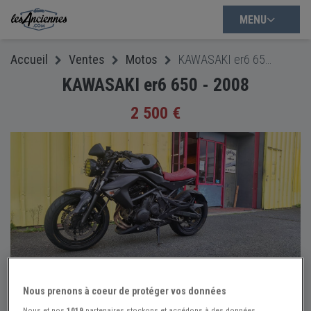
MENU
Accueil
Ventes
Motos
KAWASAKI er6 650 - 2008
KAWASAKI er6 650 - 2008
2 500 €
Nous prenons à coeur de protéger vos données
Nous et nos
1019
partenaires stockons et accédons à des données