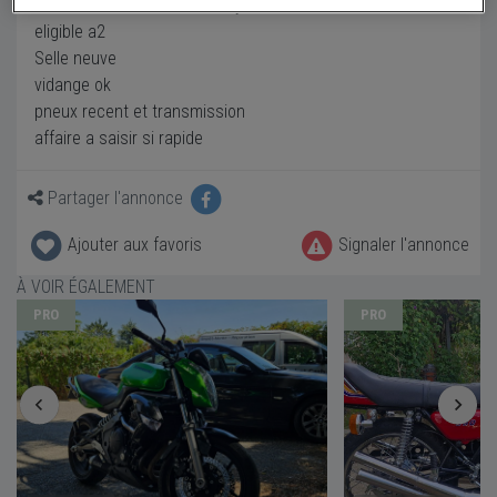
Vds tres belle 650CC er 6 style café racer
eligible a2
Selle neuve
vidange ok
pneux recent et transmission
affaire a saisir si rapide
Partager l'annonce
Ajouter aux favoris
Signaler l'annonce
À VOIR ÉGALEMENT
PRO
PRO