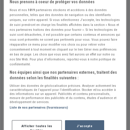
Nous prenons à coeur de protéger vos données
Nous et nos
1019
partenaires stockons et accédons à des données
personnelles, telles que des données de navigation ou des identifiants
uniques, sur votre appareil. Si vous sélectionnez J'accepte, les technologies
de suivi prendront en charge les finalités affichées dans la section « Nous et
+3
nos partenaires traitons des données pour fournir ». Si les technologies de
suivi sont désactivées, il est possible que certains contenus et annonces qui
vous sont présentés ne soient pas pertinents pour vous. Vous pouvez faire
réapparaître ce menu pour modifier vos choix ou pour retirer votre
Réf : A872404
Actualisée le : 23/06/2026
consentement à tout moment en cliquant sur le lien Gérer mes préférences
en bas de page. Les choix que vous avez fait aurons un effet sur notre ou
KAWASAKI Z750
nos Site Web. Pour plus d’informations, reportez-vous à notre politique de
confidentialité.
Créer une alerte KAWASAKI Z750
Nos équipes ainsi que nos partenaires externes, traitent des
3 990 €
données selon les finalités suivantes :
Utiliser des données de géolocalisation précises. Analyser activement les
caractéristiques de l’appareil pour l’identification. Stocker et/ou accéder à
des informations sur un appareil. Publicités et contenu personnalisés,
Vendeur Particulier
mesure de performance des publicités et du contenu, études d’audience et
développement de services.
Yonne (89) - MARSANGY (89500)
Liste de nos partenaires (fournisseurs)
Voir sur la carte
Afficher toutes les
J'accepte