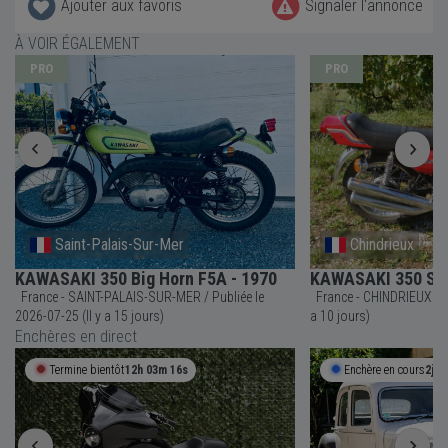
Ajouter aux favoris
Signaler l'annonce
À VOIR ÉGALEMENT
PRO
PRO
Saint-Palais-Sur-Mer
Chindrieux
KAWASAKI 350 Big Horn F5A - 1970
KAWASAKI 350 S2 
France - SAINT-PALAIS-SUR-MER / Publiée le
France - CHINDRIEUX / Publiée le 2026-07-30 (Il y
2026-07-25 (Il y a 15 jours)
a 10 jours)
Enchères en direct
Termine bientôt
12h 03m 16s
Enchère en cours
2j 1