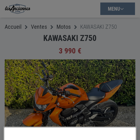
MENU
Accueil
Ventes
Motos
KAWASAKI Z750
KAWASAKI Z750
3 990 €