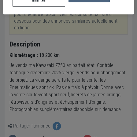
finalités
Cette annonce a été retirée suite à une vente ou
pour une autre raison. Veuillez consulter la liste ci-
dessous pour des annonces similaires actuellement
en ligne.
Description
Kilométrage :
18 200 km
Je vends ma Kawazaki Z750 en parfait état. Contrôle
technique décembre 2025 vierge. Vends pour changement
de projet. La vidange sera faite pour le vente. les
Pneumatiques sont ok. Pas de frais à prévoir. Donne avec
la vente saute-vent sport neuf, liserets de jantes orange,
rétroviseurs d'origines et échappement d'origine.
Photographies supplémentaires disponible sur demande.
Partager l'annonce