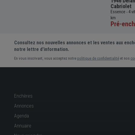
Coupé
1979 Porsche 911 Type 930 Turbo
1946 Delah
Coupé
Cabriolet
4000cc
-
Essence
4 vitesses
Manuelle
3300cc
69 336
Essence
4 v
-
-
-
-
-
miles
km
65 000 €
Pré-ench
Prix actuel •
23 enchères
Consultez nos nouvelles annonces et les ventes aux ench
notre lettre d'information.
En vous inscrivant, vous acceptez notre
politique de confidentialité
et nos
co
Enchères
Annonces
Agenda
Annuaire