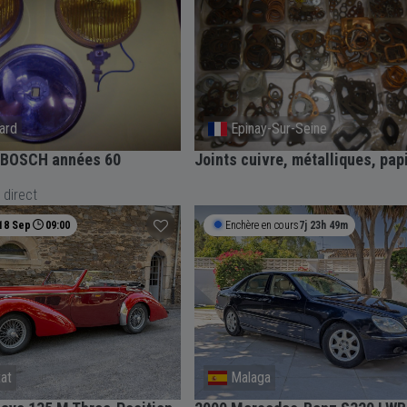
nard
Epinay-Sur-Seine
 BOSCH années 60
Joints cuivre, métalliques, pap
 direct
18 Sep
09:00
Enchère en cours
7j 23h 49m
at
Malaga