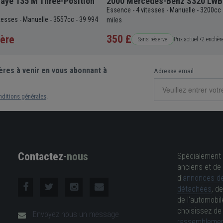
aye 135 M Three-Position
2000 Mercedes-Benz S320 LWB
Essence
4 vitesses
Manuelle
3200cc
-
-
-
itesses
Manuelle
3557cc
39 994
-
-
-
miles
350 £
ère
Sans réserve
Prix actuel •
2 enchèr
ères à venir en vous abonnant à
Adresse email
nditions générales
.
Contactez-
nous
Spécialement 
anciens et de 
d'
annonces de
détachées
, d
de l'automobil
choisissez d
Envoyez nous un message
rassemblemen