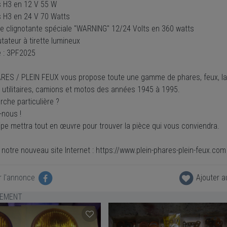
s H3 en 12 V 55 W
s H3 en 24 V 70 Watts
ale clignotante spéciale "WARNING" 12/24 Volts en 360 watts
tateur à tirette lumineux
 : 3PF2025
RES / PLEIN FEUX vous propose toute une gamme de phares, feux, la
, utilitaires, camions et motos des années 1945 à 1995.
che particulière ?
-nous !
ipe mettra tout en œuvre pour trouver la pièce qui vous conviendra.
notre nouveau site Internet : https://www.plein-phares-plein-feux.com
r l'annonce
Ajouter a
LEMENT