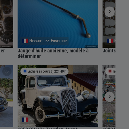
Nissan-Lez-Enserune
Epinay-
ier
Jauge d'huile ancienne, modèle à
Joints de c
déterminer
Enchère en cours
3j 22h 49m
Termine bie
Epinal
Internat