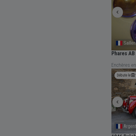
Epinay-Sur-Seine
Saille
Roues, jantes, pneumatiques DIVERS
Phares AB
Enchères en
Termine bientôt
22h 19m 35s
Débute le
Basilicata
Argent