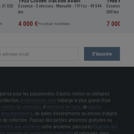
1953 Citroën Traction Avant
1988 Porsch
31 020
Essence
3 vitesses
Manuelle
1911cc
49 044
Essence
5 vit
-
-
-
-
-
-
km
000 km
4 000 €
7 000 €
es
Prix actuel •
5 enchères
Prix a
pensé pour les passionnées d'autos, motos ou utilitaires
collection,
lesAnciennes.com
héberge le plus grand choix
 ventes de véhicules
, d'
enchères en ligne
, de
pièces
e
documentations
, de dates d'évènements ou encore d'objets
e de collection. Passez des petites annonces gratuites ou
e
mettre aux enchères
votre ancienne, parcourez l'
agenda des
ts, bourses et rendez-vous mensuels
et retrouvez, dans