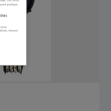
 page. Les choix
notre politique
lités
l pour
nalisés, mesure