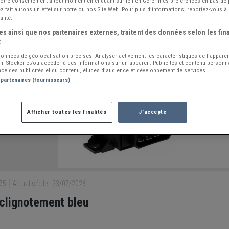
 votre consentement à tout moment en cliquant sur le lien Gérer mes préférences en bas de
 fait aurons un effet sur notre ou nos Site Web. Pour plus d’informations, reportez-vous à 
alité.
s ainsi que nos partenaires externes, traitent des données selon les fina
:
 données de géolocalisation précises. Analyser activement les caractéristiques de l’apparei
ion. Stocker et/ou accéder à des informations sur un appareil. Publicités et contenu person
ce des publicités et du contenu, études d’audience et développement de services.
 partenaires (fournisseurs)
Afficher toutes les finalités
J'accepte
175
Actualisée le : 23/07/2026
 clignotement bleu