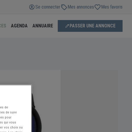
Se connecter
Mes annonces
Mes favoris
CES
AGENDA
ANNUAIRE
PASSER UNE ANNONCE
ées de
ies de suivi
ées pour
ces qui vous
ier vos choix ou