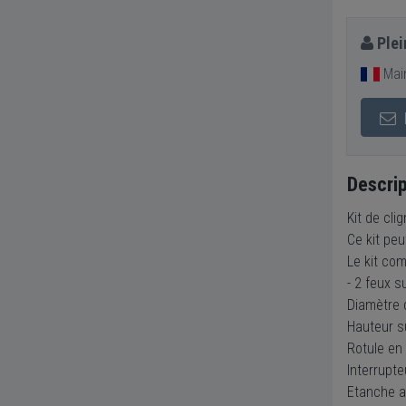
Plei
Main
Descrip
Kit de cli
Ce kit peu
Le kit com
- 2 feux s
Diamètre 
Hauteur s
Rotule en
Interrupte
Etanche a