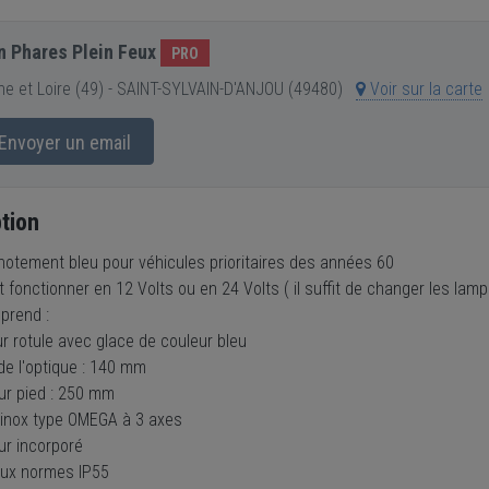
n Phares Plein Feux
PRO
e et Loire (49) - SAINT-SYLVAIN-D'ANJOU (49480)
Voir sur la carte
Envoyer un email
tion
gnotement bleu pour véhicules prioritaires des années 60
t fonctionner en 12 Volts ou en 24 Volts ( il suffit de changer les lamp
prend :
ur rotule avec glace de couleur bleu
de l'optique : 140 mm
ur pied : 250 mm
 inox type OMEGA à 3 axes
ur incorporé
ux normes IP55