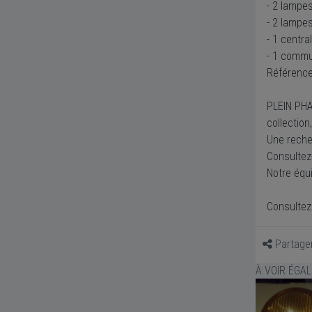
- 2 lampe
- 2 lampe
- 1 centr
- 1 commu
Référence
PLEIN PHA
collection
Une recher
Consultez
Notre équ
Consultez 
Partage
À VOIR ÉGA