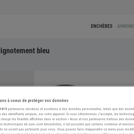
ENCHÈRES
ANNON
clignotement bleu
ons à coeur de protéger vos données
1019
partenaires stockons et accédons à des données personnelles, telles que des donn
 des identifiants uniques, sur votre appareil. Si vous sélectionnez J'accepte, les technolog
 charge les finalités affichées dans la section « Nous et nos partenaires traitons des donn
 les technologies de suivi sont désactivées, il est possible que certains contenus et annon
és ne soient pas pertinents pour vous. Vous pouvez faire réapparaître ce menu pour modif