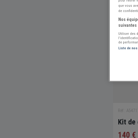
pour retirer
que vous avez
de confidenti
Nos équipe
suivantes 
Utiliser des
l’identificat
de performan
Liste de nos
Réf : A547
Kit de
140 €