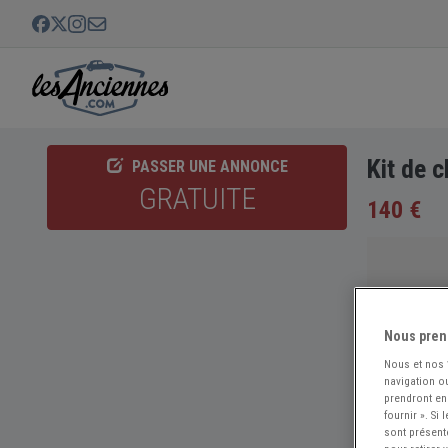
Kit de 
PASSER UNE ANNONCE
GRATUITE
140 €
Nous pren
Nous et nos
navigation ou
prendront en
fournir ». Si
sont présent