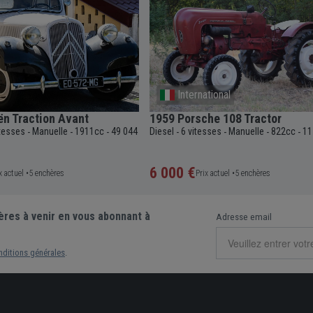
International
ën Traction Avant
1959 Porsche 108 Tractor
itesses
Manuelle
1911cc
49 044
Diesel
6 vitesses
Manuelle
822cc
11
-
-
-
-
-
-
-
6 000 €
x actuel •
5 enchères
Prix actuel •
5 enchères
ères à venir en vous abonnant à
Adresse email
nditions générales
.