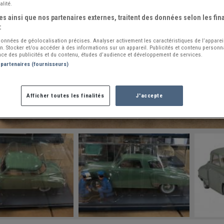
alité.
s ainsi que nos partenaires externes, traitent des données selon les fina
:
 données de géolocalisation précises. Analyser activement les caractéristiques de l’apparei
ion. Stocker et/ou accéder à des informations sur un appareil. Publicités et contenu person
ce des publicités et du contenu, études d’audience et développement de services.
 partenaires (fournisseurs)
Afficher toutes les finalités
J'accepte