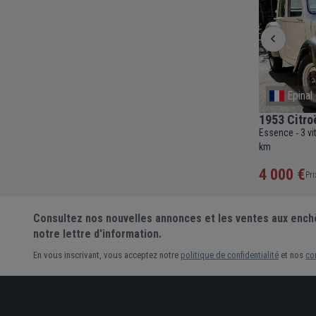
Provence-Alpes-Cote D'Azur
Epinal
Coupé
1988 Lancia Thema 8.32
1953 Citro
4000cc
Essence
5 vitesses
Manuelle
2927cc
145
Essence
3 v
-
-
-
-
-
-
837 km
km
0 €
4 000 €
Pri
Consultez nos nouvelles annonces et les ventes aux ench
notre lettre d'information.
En vous inscrivant, vous acceptez notre
politique de confidentialité
et nos
co