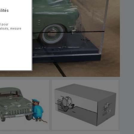
lités
l pour
nalisés, mesure