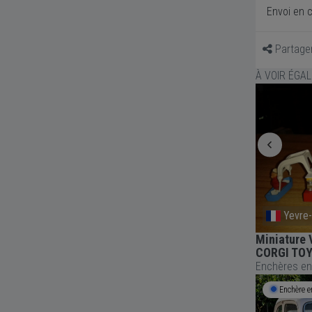
Envoi en c
Partage
À VOIR ÉGA
Macey
Yevre-
Maquettes auto moto
Miniature 
CORGI TOY
Enchères en
Enchère en cours
6j 19h 17m
Enchère e