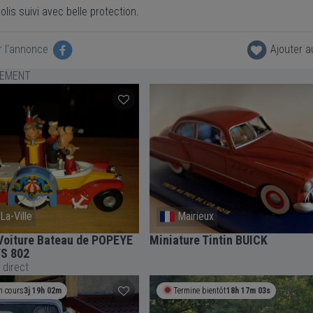
olis suivi avec belle protection.
r l'annonce
Ajouter a
LEMENT
La-Ville
Mairieux
Voiture Bateau de POPEYE
Miniature Tintin BUICK
S 802
 direct
n cours
3j 19h 02m
Termine bientôt
18h 17m 02s