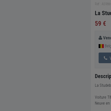
Réf : A598
La Stu
59 €
Vend
Bel
V
Descrip
La Studeb
Voiture T
Neuve en 