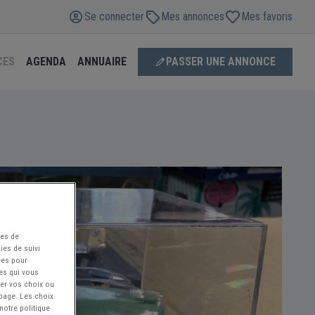
Se connecter
Mes annonces
Mes favoris
CES
AGENDA
ANNUAIRE
PASSER UNE ANNONCE
ées de
ies de suivi
ées pour
ces qui vous
ier vos choix ou
 page. Les choix
notre politique