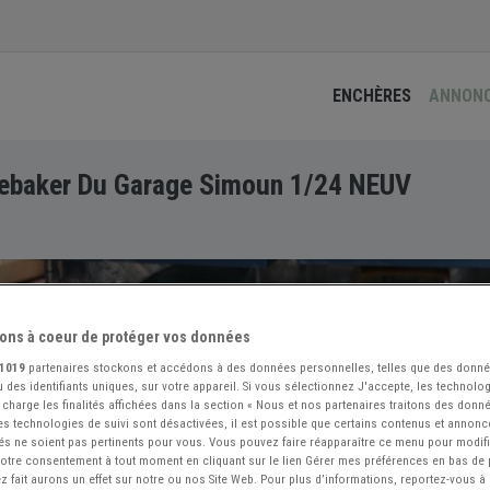
ENCHÈRES
ANNON
ebaker Du Garage Simoun 1/24 NEUV
ons à coeur de protéger vos données
1019
partenaires stockons et accédons à des données personnelles, telles que des donn
 des identifiants uniques, sur votre appareil. Si vous sélectionnez J'accepte, les technolog
 charge les finalités affichées dans la section « Nous et nos partenaires traitons des donn
 les technologies de suivi sont désactivées, il est possible que certains contenus et annon
és ne soient pas pertinents pour vous. Vous pouvez faire réapparaître ce menu pour modif
 votre consentement à tout moment en cliquant sur le lien Gérer mes préférences en bas de
 fait aurons un effet sur notre ou nos Site Web. Pour plus d’informations, reportez-vous à 