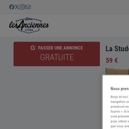
La Stud
PASSER UNE ANNONCE
GRATUITE
59 €
Nous pren
Nous et nos
navigation ou
prendront en
fournir ». Si
sont présent
pour retirer
que vous avez