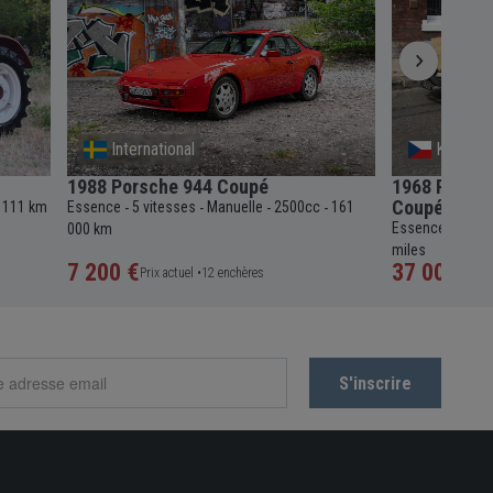
International
Kromeri
1988 Porsche 944 Coupé
1968 Porsch
Coupé
 111 km
Essence
5 vitesses
Manuelle
2500cc
161
-
-
-
-
Essence
5 vit
000 km
-
miles
7 200 €
37 000 €
Prix actuel •
12 enchères
Pri