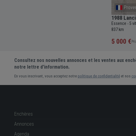
Frankfurt
Prove
ptronic
2026 Porsche 911 GT3 992.2 Coupé
1988 Lanc
Essence
7+ vitesses
Automatique
4000cc
Essence
5 v
-
-
-
-
-
600cc
-
12 km
837 km
121 000 €
5 000 €
Prix actuel •
22 enchères
Pri
Consultez nos nouvelles annonces et les ventes aux ench
notre lettre d'information.
En vous inscrivant, vous acceptez notre
politique de confidentialité
et nos
co
Enchères
Annonces
Agenda