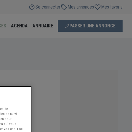
Se connecter
Mes annonces
Mes favoris
CES
AGENDA
ANNUAIRE
PASSER UNE ANNONCE
ées de
ies de suivi
ées pour
ces qui vous
ier vos choix ou