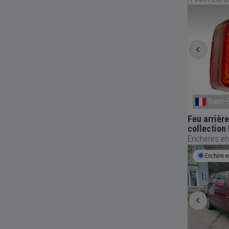
Grenoble
Saint-
Gicleurs GURTNEUR
Feu arrièr
collectio
Enchères en
Termine bientôt
5h 47m 04s
Enchère e