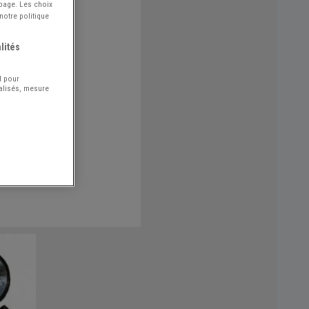
 page. Les choix
notre politique
lités
l pour
nalisés, mesure