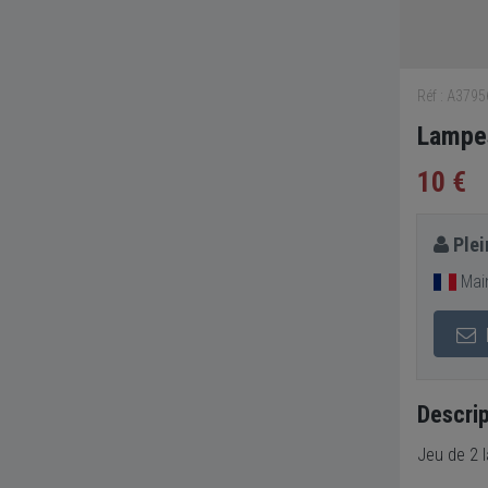
Réf : A379
Lampes
10 €
Plei
Main
Descrip
Jeu de 2 