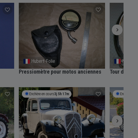
Hubert-Folie
Nimes
Pressiomètre pour motos anciennes
Tour de pha
Enchère en cours
3j 5h 17m
Enchère en 