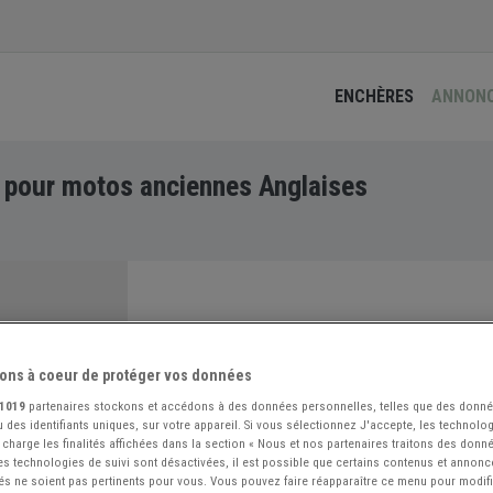
ENCHÈRES
ANNON
pour motos anciennes Anglaises
ons à coeur de protéger vos données
1019
partenaires stockons et accédons à des données personnelles, telles que des donn
 des identifiants uniques, sur votre appareil. Si vous sélectionnez J'accepte, les technolog
 charge les finalités affichées dans la section « Nous et nos partenaires traitons des donn
 les technologies de suivi sont désactivées, il est possible que certains contenus et annon
és ne soient pas pertinents pour vous. Vous pouvez faire réapparaître ce menu pour modif