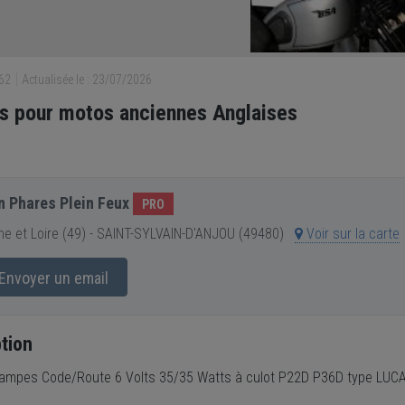
562
Actualisée le : 23/07/2026
 pour motos anciennes Anglaises
n Phares Plein Feux
PRO
e et Loire (49) - SAINT-SYLVAIN-D'ANJOU (49480)
Voir sur la carte
Envoyer un email
tion
lampes Code/Route 6 Volts 35/35 Watts à culot P22D P36D type LUC