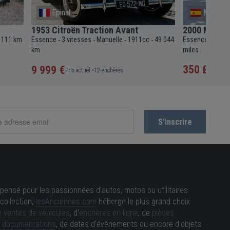
Epinal
Malaga
1953 Citroën Traction Avant
2000 Merce
 111 km
Essence
3 vitesses
Manuelle
1911cc
49 044
Essence
4 vit
-
-
-
-
-
km
miles
350 £
9 999 €
Sans 
Prix actuel •
12 enchères
pensé pour les passionnées d'autos, motos ou utilitaires
collection,
lesAnciennes.com
héberge le plus grand choix
 ventes de véhicules
, d'
enchères en ligne
, de
pièces
e
documentations
, de dates d'évènements ou encore d'objets