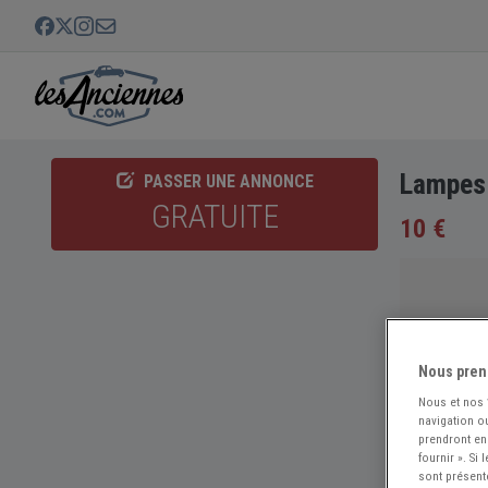
Lampes 
PASSER UNE ANNONCE
GRATUITE
10 €
Nous pren
Nous et nos
navigation ou
prendront en
fournir ». Si
sont présent