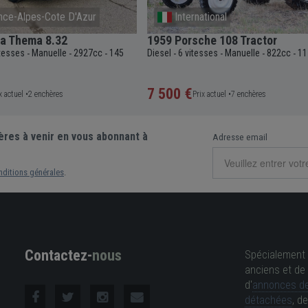
nce-Alpes-Cote D'Azur
International
ia Thema 8.32
1959 Porsche 108 Tractor
itesses
Manuelle
2927cc
145
Diesel
6 vitesses
Manuelle
822cc
11
-
-
-
-
-
-
-
7 500 €
x actuel •
2 enchères
Prix actuel •
7 enchères
ères à venir en vous abonnant à
Adresse email
nditions générales
.
Contactez-
nous
Spécialement 
anciens et de 
d'
annonces de
détachées
, d