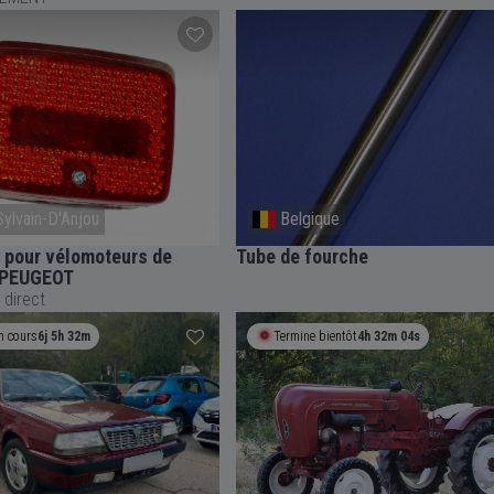
Sylvain-D'Anjou
Belgique
e pour vélomoteurs de
Tube de fourche
n PEUGEOT
 direct
n cours
6j 5h 32m
Termine bientôt
4h 32m 04s