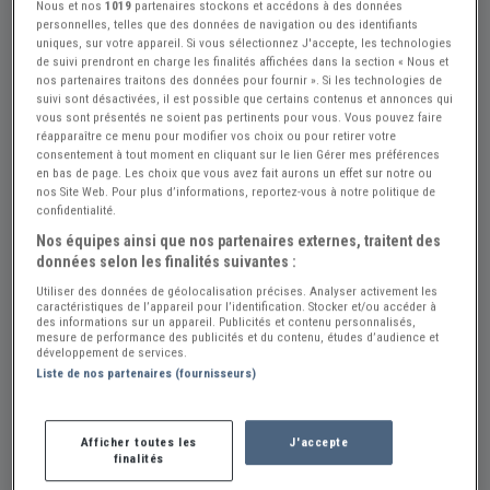
Nous et nos
1019
partenaires stockons et accédons à des données
personnelles, telles que des données de navigation ou des identifiants
uniques, sur votre appareil. Si vous sélectionnez J'accepte, les technologies
de suivi prendront en charge les finalités affichées dans la section « Nous et
nos partenaires traitons des données pour fournir ». Si les technologies de
suivi sont désactivées, il est possible que certains contenus et annonces qui
Réf : A598610
Actualisée le : 13/07/2026
vous sont présentés ne soient pas pertinents pour vous. Vous pouvez faire
LAND ROVER 109 SW
réapparaître ce menu pour modifier vos choix ou pour retirer votre
consentement à tout moment en cliquant sur le lien Gérer mes préférences
en bas de page. Les choix que vous avez fait aurons un effet sur notre ou
19 €
nos Site Web. Pour plus d’informations, reportez-vous à notre politique de
confidentialité.
Nos équipes ainsi que nos partenaires externes, traitent des
Vendeur Particulier
données selon les finalités suivantes :
Belgique
Utiliser des données de géolocalisation précises. Analyser activement les
caractéristiques de l’appareil pour l’identification. Stocker et/ou accéder à
des informations sur un appareil. Publicités et contenu personnalisés,
Voir le téléphone
mesure de performance des publicités et du contenu, études d’audience et
développement de services.
Liste de nos partenaires (fournisseurs)
Envoyer un email
Afficher toutes les
J'accepte
finalités
Description