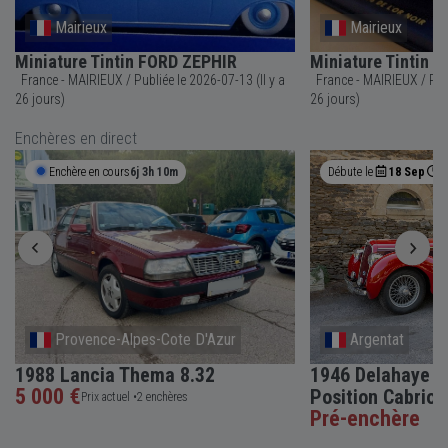
Mairieux
Mairieux
Miniature Tintin FORD ZEPHIR
Miniature Tintin 
France - MAIRIEUX / Publiée le 2026-07-13 (Il y a
France - MAIRIEUX / Publiée le 2026-07-13 (Il y a
26 jours)
26 jours)
Enchères en direct
Enchère en cours
6j 3h 10m
Débute le
18 Sep
0
Provence-Alpes-Cote D'Azur
Argentat
1988 Lancia Thema 8.32
1946 Delahaye 1
5 000 €
Position Cabriol
Prix actuel •
2 enchères
Pré-enchère