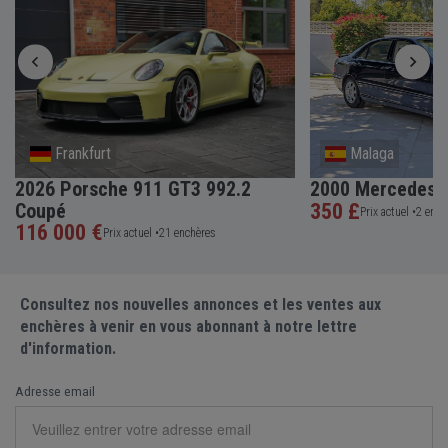
Frankfurt
Malaga
2026 Porsche 911 GT3 992.2
2000 Mercedes-
Coupé
350 £
Prix actuel •
2 ench
116 000 €
Prix actuel •
21 enchères
Consultez nos nouvelles annonces et les ventes aux
enchères à venir en vous abonnant à notre lettre
d'information.
Adresse email