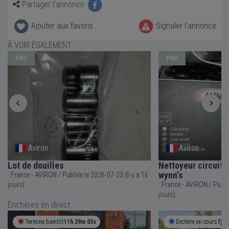
Partager l'annonce
Ajouter aux favoris
Signaler l'annonce
À VOIR ÉGALEMENT
PRO
PRO
Aviron
Aviron
Lot de douilles
Nettoyeur circuit 
wynn's
France - AVIRON / Publiée le 2026-07-23 (Il y a 16
jours)
France - AVIRON / Publiée le 2026-07-23 (Il y a 16
jours)
Enchères en direct
Termine bientôt
11h 29m 03s
Enchère en cours
7j 1