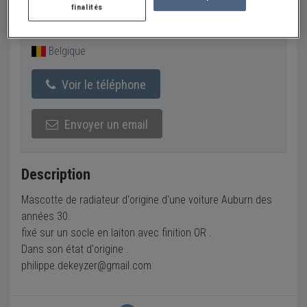
finalités
Vendeur Particulier
Belgique
Voir le téléphone
Envoyer un email
Description
Mascotte de radiateur d'origine d'une voiture Auburn des
années 30.
fixé sur un socle en laiton avec finition OR .
Dans son état d'origine .
philippe.dekeyzer@gmail.com