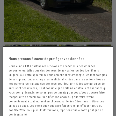
+20
Nous prenons à coeur de protéger vos données
Nous et nos
1019
partenaires stockons et accédons à des données
personnelles, telles que des données de navigation ou des identifiants
Réf : A782971
Actualisée le : 17/07/2026
uniques, sur votre appareil. Si vous sélectionnez J'accepte, les technologies
MERCEDES 500 SL R129 hardtop - 1990
de suivi prendront en charge les finalités affichées dans la section « Nous et
nos partenaires traitons des données pour fournir ». Si les technologies de
Créer une alerte MERCEDES 500 SL
suivi sont désactivées, il est possible que certains contenus et annonces qui
vous sont présentés ne soient pas pertinents pour vous. Vous pouvez faire
19 990 €
réapparaître ce menu pour modifier vos choix ou pour retirer votre
consentement à tout moment en cliquant sur le lien Gérer mes préférences
en bas de page. Les choix que vous avez fait aurons un effet sur notre ou
nos Site Web. Pour plus d’informations, reportez-vous à notre politique de
Atelier des 1000
PRO
confidentialité.