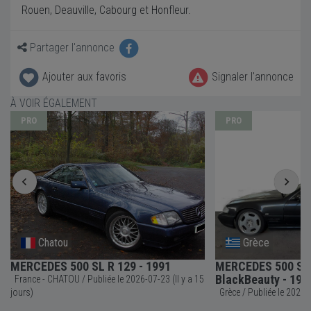
Rouen, Deauville, Cabourg et Honfleur.
Partager l'annonce
Ajouter aux favoris
Signaler l'annonce
À VOIR ÉGALEMENT
PRO
PRO
Chatou
Grèce
MERCEDES 500 SL R 129 - 1991
MERCEDES 500 SL 
BlackBeauty - 199
France - CHATOU / Publiée le 2026-07-23 (Il y a 15
jours)
Grèce / Publié