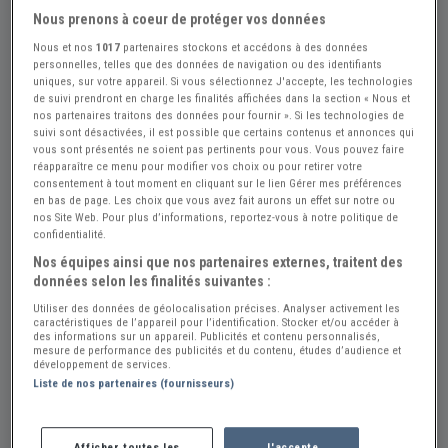
Nous prenons à coeur de protéger vos données
Nous et nos
1017
partenaires stockons et accédons à des données
personnelles, telles que des données de navigation ou des identifiants
uniques, sur votre appareil. Si vous sélectionnez J'accepte, les technologies
de suivi prendront en charge les finalités affichées dans la section « Nous et
nos partenaires traitons des données pour fournir ». Si les technologies de
suivi sont désactivées, il est possible que certains contenus et annonces qui
vous sont présentés ne soient pas pertinents pour vous. Vous pouvez faire
réapparaître ce menu pour modifier vos choix ou pour retirer votre
consentement à tout moment en cliquant sur le lien Gérer mes préférences
en bas de page. Les choix que vous avez fait aurons un effet sur notre ou
nos Site Web. Pour plus d’informations, reportez-vous à notre politique de
confidentialité.
Nos équipes ainsi que nos partenaires externes, traitent des
données selon les finalités suivantes :
Utiliser des données de géolocalisation précises. Analyser activement les
caractéristiques de l’appareil pour l’identification. Stocker et/ou accéder à
des informations sur un appareil. Publicités et contenu personnalisés,
mesure de performance des publicités et du contenu, études d’audience et
Réf : A539747
Actualisée le : 14/07/2026
développement de services.
Mercedes SSK âge d'or Solido
Liste de nos partenaires (fournisseurs)
15 €
Afficher toutes les
J'accepte