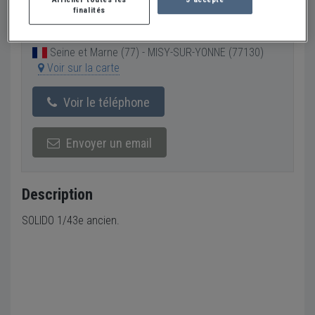
finalités
Vendeur Particulier
Seine et Marne (77) - MISY-SUR-YONNE (77130)
Voir sur la carte
Voir le téléphone
Envoyer un email
Description
SOLIDO 1/43e ancien.