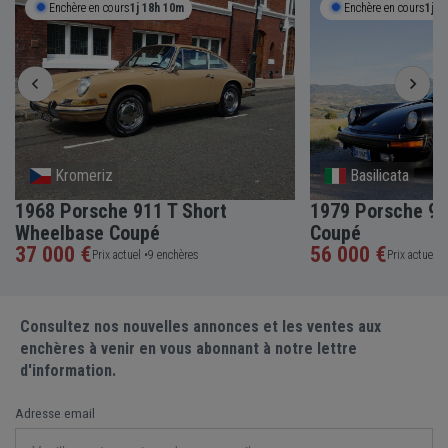
Enchère en cours
1j 18h 10m
Enchère en cours
1j 1
Kromeriz
Basilicata
1968 Porsche 911 T Short
1979 Porsche 91
Wheelbase Coupé
Coupé
37 000 €
56 000 €
Prix actuel •
9 enchères
Prix actuel •
Consultez nos nouvelles annonces et les ventes aux
enchères à venir en vous abonnant à notre lettre
d'information.
Adresse email