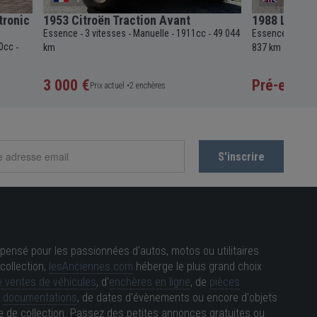
tronic
1953 Citroën Traction Avant
1988 Lancia
Essence
3 vitesses
Manuelle
1911cc
49 044
Essence
5 vit
-
-
-
-
-
0cc
-
km
837 km
3 000 €
Pré-enchè
Prix actuel •
2 enchères
pensé pour les passionnées d'autos, motos ou utilitaires
collection,
lesAnciennes.com
héberge le plus grand choix
 ventes de véhicules
, d'
enchères en ligne
, de
pièces
e
documentations
, de dates d'évènements ou encore d'objets
e de collection. Passez des petites annonces gratuites ou