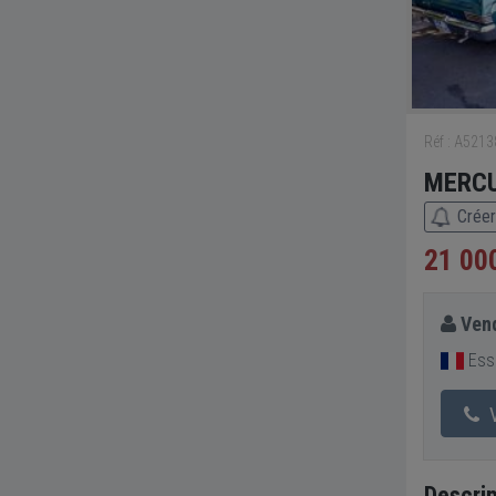
Réf : A521
MERCU
Créer
21 00
Vend
Esso
V
Descrip