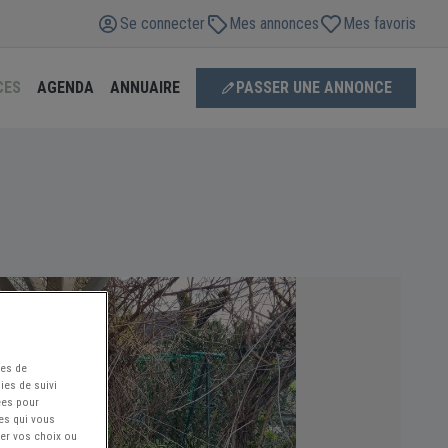
Se connecter
Mes annonces
Mes favoris
CES
AGENDA
ANNUAIRE
PASSER UNE ANNONCE
ées de
ies de suivi
ées pour
ces qui vous
ier vos choix ou