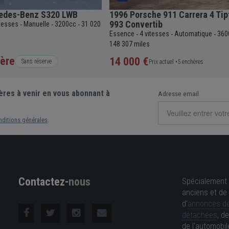
edes-Benz S320 LWB
1996 Porsche 911 Carrera 4 Tip
993 Convertib
itesses
Manuelle
3200cc
31 020
-
-
-
Essence
4 vitesses
Automatique
360
-
-
-
148 307 miles
ère
14 000 €
Sans réserve
Prix actuel •
5 enchères
ères à venir en vous abonnant à
Adresse email
nditions générales
.
Contactez-
nous
Spécialement 
anciens et de 
d'
annonces de
détachées
, d
de l'automobil