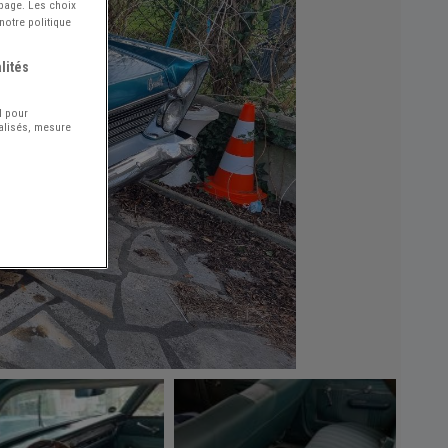
 page. Les choix
notre politique
lités
l pour
nalisés, mesure