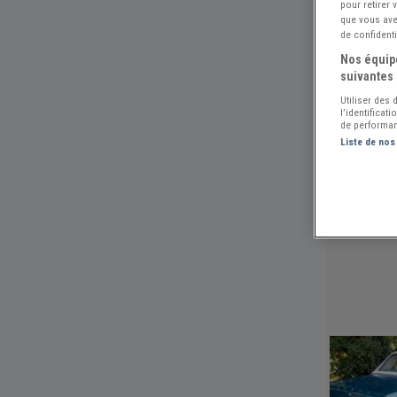
pour retirer
que vous avez
de confidenti
Nos équipe
suivantes 
Utiliser des
l’identificat
de performan
Liste de nos