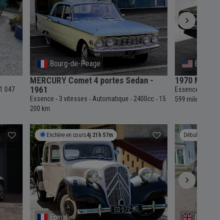
Bourg-de-Peage
États-Un
MERCURY Comet 4 portes Sedan -
1970 Mercur
1961
1 047
Essence
3 vit
-
Essence
3 vitesses
Automatique
2400cc
15
-
-
-
-
599 miles
200 km
Enchère en cours
4j 21h 57m
Débute le
De
Epinal
Provenc