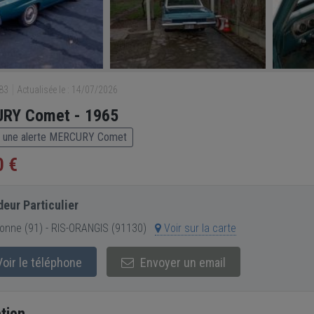
383
Actualisée le : 14/07/2026
RY Comet - 1965
 une alerte MERCURY Comet
0 €
eur Particulier
nne (91) - RIS-ORANGIS (91130)
Voir sur la carte
oir le téléphone
Envoyer un email
tion