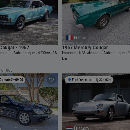
s
France
ougar - 1967
1967 Mercury Cougar
itesses
Automatique
4700cc
16
Essence
N/A vitesses
Automatique
9
-
-
-
-
-
-
km
 direct
Demain
09:00
Enchère en cours
1j 22h 02m
a
Erlecom