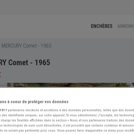
ENCHÈRES
ANNON
MERCURY Comet - 1965
Y Comet - 1965
€
ons à coeur de protéger vos données
1017
partenaires stockons et accédons à des données personnelles, telles que des donn
 des identifiants uniques, sur votre appareil. Si vous sélectionnez J'accepte, les technolog
 charge les finalités affichées dans la section « Nous et nos partenaires traitons des donn
 les technologies de suivi sont désactivées, il est possible que certains contenus et annon
és ne soient pas pertinents pour vous. Vous pouvez faire réapparaître ce menu pour modif