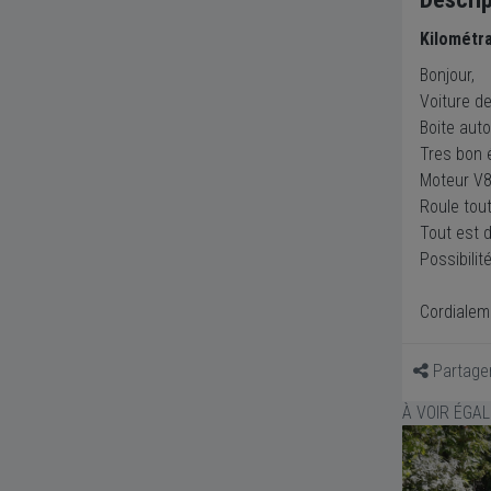
Kilométr
Bonjour,
Voiture de
Boite aut
Tres bon é
Moteur V8
Roule tout
Tout est d
Possibili
Cordialem
Partage
À VOIR ÉGA