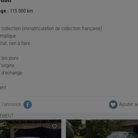
age :
115 000 km
 collection.(immatriculation de collection française)
omatique.
tat, rien à faire.
.
 les jours
'origine.
té d'échange
ent
r l'annonce
Ajouter a
LEMENT