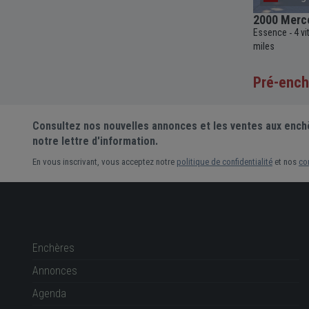
osition
2026 Porsche 911 GT3 992.2 Coupé
2000 Merc
Essence
7+ vitesses
Automatique
4000cc
Essence
4 v
-
-
-
-
-
c
39 994
-
12 km
miles
Pré-ench
91 000 €
Prix actuel •
17 enchères
Consultez nos nouvelles annonces et les ventes aux ench
notre lettre d'information.
En vous inscrivant, vous acceptez notre
politique de confidentialité
et nos
co
Enchères
Annonces
Agenda