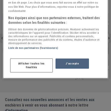
en bas de page. Les choix que vous avez fait aurons un effet sur notre ou
nos Site Web. Pour plus d’informations, reportez-vous à notre politique de
À VOIR ÉGALEMENT
confidentialité.
PRO
PRO
Nos équipes ainsi que nos partenaires externes, traitent des
données selon les finalités suivantes :
Utiliser des données de géolocalisation précises. Analyser activement les
caractéristiques de l’appareil pour l’identification. Stocker et/ou accéder à
des informations sur un appareil. Publicités et contenu personnalisés,
mesure de performance des publicités et du contenu, études d’audience et
développement de services.
Liste de nos partenaires (fournisseurs)
Pays-Bas
Joigny
Afficher toutes les
J'accepte
finalités
MERCEDES 500 SL W107 - 1984
MERCEDES 500 SL 5
Pays-Bas / Publiée le 2026-07-26 (Il y a 13 jours)
France - JOIGNY / Publiée le 2026-07-15 (Il y a 24
jours)
Consultez nos nouvelles annonces et les ventes aux
enchères à venir en vous abonnant à notre lettre
d'information.