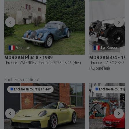
Valence
La Boisse
MORGAN Plus 8 - 1989
MORGAN 4/4 - 197
France - VALENCE / Publiée le 2026-08-06 (Hier)
France - LA BOISSE / Publiée le 2026-08-07
(Aujourd'hui)
Enchères en direct
Enchère en cours
1j 1h 44m
Enchère en cours
1j 1