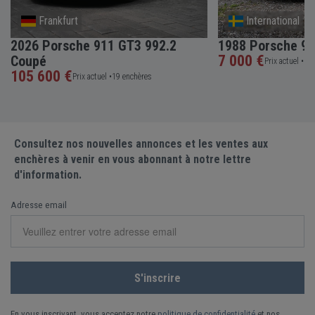
Frankfurt
International
2026 Porsche 911 GT3 992.2
1988 Porsche 9
7 000 €
Coupé
Prix actuel •
11 
105 600 €
Prix actuel •
19 enchères
Consultez nos nouvelles annonces et les ventes aux
enchères à venir en vous abonnant à notre lettre
d'information.
Adresse email
En vous inscrivant, vous acceptez notre
politique de confidentialité
et nos