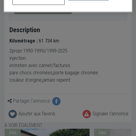
Envoyer un email
Description
Kilométrage :
61 734 km
2propr:1990-1999//1999-2025
injection
entretien avec carnet/factures.
pare chocs chromées,porte bagage chromée
couleur d'origine,jamais repeint .
Partager l'annonce
Ajouter aux favoris
Signaler l'annonce
À VOIR ÉGALEMENT
PRO
PRO