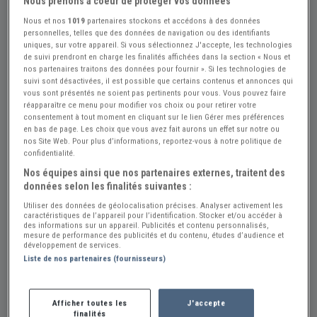
Nous prenons à coeur de protéger vos données
Nous et nos
1019
partenaires stockons et accédons à des données
personnelles, telles que des données de navigation ou des identifiants
uniques, sur votre appareil. Si vous sélectionnez J'accepte, les technologies
de suivi prendront en charge les finalités affichées dans la section « Nous et
+11
nos partenaires traitons des données pour fournir ». Si les technologies de
suivi sont désactivées, il est possible que certains contenus et annonces qui
vous sont présentés ne soient pas pertinents pour vous. Vous pouvez faire
réapparaître ce menu pour modifier vos choix ou pour retirer votre
consentement à tout moment en cliquant sur le lien Gérer mes préférences
Réf : A814270
Actualisée le : 24/07/2026
en bas de page. Les choix que vous avez fait aurons un effet sur notre ou
MORGAN Plus 8 roadster - 1990
nos Site Web. Pour plus d’informations, reportez-vous à notre politique de
confidentialité.
Créer une alerte MORGAN Plus 8
Nos équipes ainsi que nos partenaires externes, traitent des
données selon les finalités suivantes :
44 000 €
Utiliser des données de géolocalisation précises. Analyser activement les
caractéristiques de l’appareil pour l’identification. Stocker et/ou accéder à
des informations sur un appareil. Publicités et contenu personnalisés,
Vendeur Particulier
mesure de performance des publicités et du contenu, études d’audience et
développement de services.
Belgique
Liste de nos partenaires (fournisseurs)
Voir le téléphone
Afficher toutes les
J'accepte
finalités