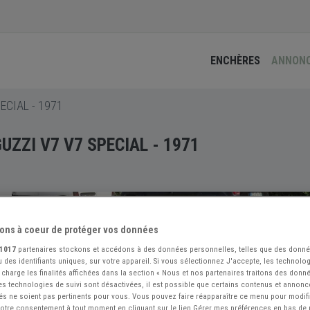
ENCHÈRES
ANNON
ECIAL - 1971
UZZI V7 V7 SPECIAL - 1971
ons à coeur de protéger vos données
1017
partenaires stockons et accédons à des données personnelles, telles que des donn
 des identifiants uniques, sur votre appareil. Si vous sélectionnez J'accepte, les technolog
 charge les finalités affichées dans la section « Nous et nos partenaires traitons des donn
 les technologies de suivi sont désactivées, il est possible que certains contenus et annon
és ne soient pas pertinents pour vous. Vous pouvez faire réapparaître ce menu pour modif
 votre consentement à tout moment en cliquant sur le lien Gérer mes préférences en bas de