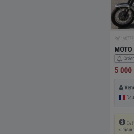
Réf : A877
MOTO 
Créer
5 000
Vend
Dou
Cett
similai