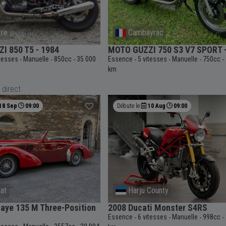
rre
Cambayrac
I 850 T5 - 1984
MOTO GUZZI 750 S3 V7 SPORT 
itesses
Manuelle
850cc
35 000
Essence
5 vitesses
Manuelle
750cc
-
-
-
-
-
-
-
km
 direct
18 Sep
09:00
Débute le
10 Aug
09:00
at
Harju County
aye 135 M Three-Position
2008 Ducati Monster S4RS
Essence
6 vitesses
Manuelle
998cc
-
-
-
-