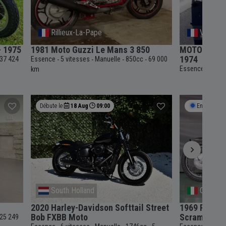
Rillieux-La-Pape
Vitrolles
- 1975
1981 Moto Guzzi Le Mans 3 850
MOTO GUZZI 
1974
37 424
Essence
5 vitesses
Manuelle
850cc
69 000
-
-
-
-
Essence
5 vit
km
-
Débute le
18 Aug
09:00
Enchère en 
South Holland
Campan
2020 Harley-Davidson Softtail Street
1969 Royal E
Bob FXBB Moto
Scrambler M
25 249