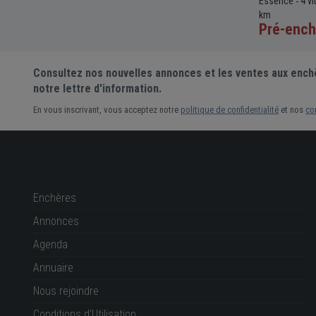
c
69 336
Essence
4 v
-
-
km
5 000 €
Pré-ench
Prix actuel •
4 enchères
Consultez nos nouvelles annonces et les ventes aux ench
notre lettre d'information.
En vous inscrivant, vous acceptez notre
politique de confidentialité
et nos
co
Enchères
Annonces
Agenda
Annuaire
Nous rejoindre
Conditions d'Utilisation