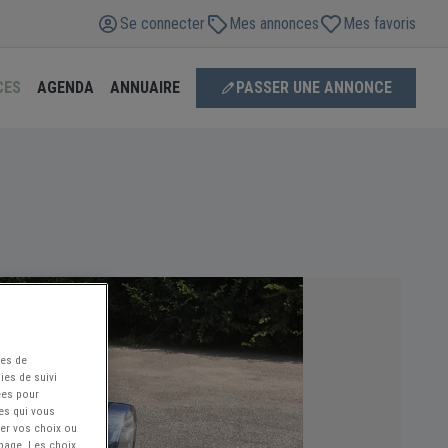
Se connecter
Mes annonces
Mes favoris
CES
AGENDA
ANNUAIRE
PASSER UNE ANNONCE
ées de
ies de suivi
ées pour
ces qui vous
ier vos choix ou
 page. Les choix