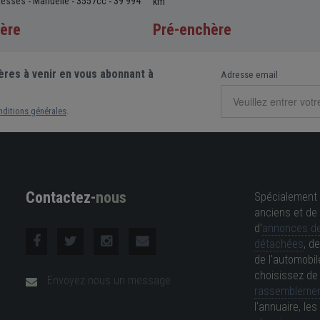
itesses
Manuelle
3557cc
39 994
-
-
-
km
ère
Pré-enchère
ères à venir en vous abonnant à
Adresse email
nditions générales
.
Contactez-
nous
Spécialement 
anciens et de 
d'
annonces de
détachées
, d
de l'automobil
choisissez d
Envoyez nous un message
rassemblemen
l'annuaire, l