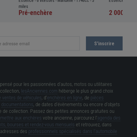
Essence
6 vitesses
Manuelle
1746cc
5
Essence
Manue
-
-
-
-
-
miles
Pré-enchère
2 000 €
Prix a
pensé pour les passionnées d'autos, motos ou utilitaires
collection,
lesAnciennes.com
héberge le plus grand choix
 ventes de véhicules
, d'
enchères en ligne
, de
pièces
e
documentations
, de dates d'évènements ou encore d'objets
e de collection. Passez des petites annonces gratuites ou
e
mettre aux enchères
votre ancienne, parcourez l'
agenda des
ts, bourses et rendez-vous mensuels
et retrouvez, dans
es adresses des
professionnels spécialisés dans l'automobile