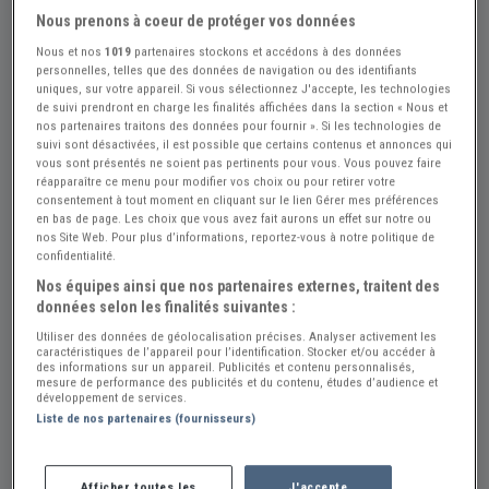
Nous prenons à coeur de protéger vos données
Nous et nos
1019
partenaires stockons et accédons à des données
+6
personnelles, telles que des données de navigation ou des identifiants
uniques, sur votre appareil. Si vous sélectionnez J'accepte, les technologies
de suivi prendront en charge les finalités affichées dans la section « Nous et
nos partenaires traitons des données pour fournir ». Si les technologies de
Réf : A762595
Actualisée le : 20/07/2026
suivi sont désactivées, il est possible que certains contenus et annonces qui
vous sont présentés ne soient pas pertinents pour vous. Vous pouvez faire
MOTO MORINI Zeta Zeta 50 - 1972
réapparaître ce menu pour modifier vos choix ou pour retirer votre
consentement à tout moment en cliquant sur le lien Gérer mes préférences
Créer une alerte MOTO MORINI Zeta Zeta
en bas de page. Les choix que vous avez fait aurons un effet sur notre ou
nos Site Web. Pour plus d’informations, reportez-vous à notre politique de
2 900 €
confidentialité.
Nos équipes ainsi que nos partenaires externes, traitent des
données selon les finalités suivantes :
Vendeur Particulier
Utiliser des données de géolocalisation précises. Analyser activement les
caractéristiques de l’appareil pour l’identification. Stocker et/ou accéder à
Belgique
des informations sur un appareil. Publicités et contenu personnalisés,
mesure de performance des publicités et du contenu, études d’audience et
développement de services.
Liste de nos partenaires (fournisseurs)
Cette annonce a été retirée suite à une vente ou
pour une autre raison. Veuillez consulter la liste ci-
Afficher toutes les
J'accepte