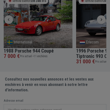
Termine bientôt
23h 24m 50s
Termine bientôt
23h 
International
Erlecom
1988 Porsche 944 Coupé
1996 Porsche 91
7 000 €
Tiptronic 993 Co
Prix actuel •
11 enchères
31 000 €
Prix actuel •
Consultez nos nouvelles annonces et les ventes aux
enchères à venir en vous abonnant à notre lettre
d'information.
Adresse email