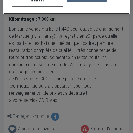
finalités
Description
Kilométrage :
7 000 km
Bonjour je vends ma belle R44C pour cause de changement
de Marque (nvlle Harley)....a regret bien sûr parce qu'elle
est parfaite : esthétique , mécanique , cadre , peinture...
restauration complète de qualité.... très bonne tenue de
route et très coupleuse montée en Mitas neufs, ne
consomme ni essence ni huile c'est incroyable....juste le
graissage des culbuteurs !
Je l'ai passé en CGC.....donc plus de contrôle
technique.....je suis a disposition pour tout
renseignements....le prix est a débattre !
a vôtre service CD-R Max
Partager l'annonce
Ajouter aux favoris
Signaler l'annonce