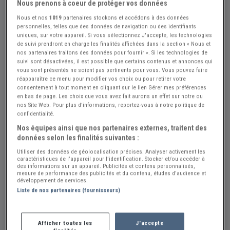
Nous prenons à coeur de protéger vos données
Nous et nos
1019
partenaires stockons et accédons à des données
Réf : A871685
Actualisée le : 18/06/2026
personnelles, telles que des données de navigation ou des identifiants
uniques, sur votre appareil. Si vous sélectionnez J'accepte, les technologies
MOTOBECANE R 44 C Culbutée - 1936
de suivi prendront en charge les finalités affichées dans la section « Nous et
nos partenaires traitons des données pour fournir ». Si les technologies de
Créer une alerte MOTOBECANE R 44 C
suivi sont désactivées, il est possible que certains contenus et annonces qui
vous sont présentés ne soient pas pertinents pour vous. Vous pouvez faire
10 000 €
réapparaître ce menu pour modifier vos choix ou pour retirer votre
consentement à tout moment en cliquant sur le lien Gérer mes préférences
en bas de page. Les choix que vous avez fait aurons un effet sur notre ou
nos Site Web. Pour plus d’informations, reportez-vous à notre politique de
Vendeur Particulier
confidentialité.
Corrèze (19) - LISSAC-SUR-COUZE (19600)
Nos équipes ainsi que nos partenaires externes, traitent des
données selon les finalités suivantes :
Voir sur la carte
Utiliser des données de géolocalisation précises. Analyser activement les
caractéristiques de l’appareil pour l’identification. Stocker et/ou accéder à
des informations sur un appareil. Publicités et contenu personnalisés,
mesure de performance des publicités et du contenu, études d’audience et
développement de services.
Cette annonce a été retirée suite à une vente ou
Liste de nos partenaires (fournisseurs)
pour une autre raison. Veuillez consulter la liste ci-
dessous pour des annonces similaires actuellement
en ligne.
Afficher toutes les
J'accepte