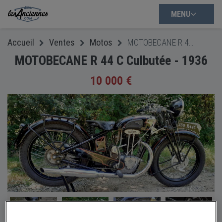
MENU
Accueil
Ventes
Motos
MOTOBECANE R 44 C Culbutée - 1936
MOTOBECANE R 44 C Culbutée - 1936
10 000 €
+2