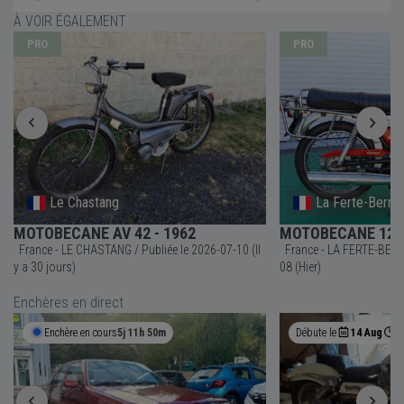
À VOIR ÉGALEMENT
PRO
PRO
Le Chastang
La Ferte-Berna
MOTOBECANE AV 42 - 1962
MOTOBECANE 125 
France - LE CHASTANG / Publiée le 2026-07-10 (Il
France - LA FERTE-BERNARD / Publiée le
y a 30 jours)
08 (Hier)
Enchères en direct
Enchère en cours
5j 11h 50m
Débute le
14 Aug
0