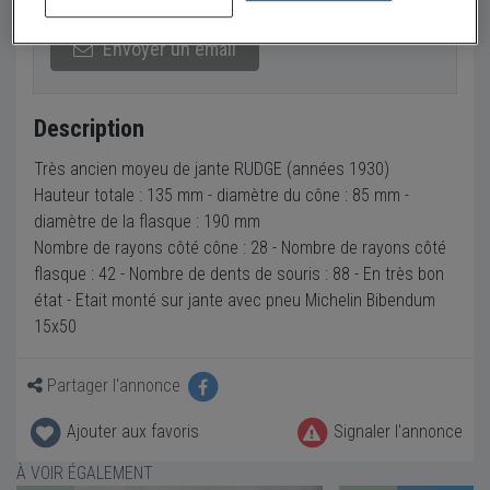
Envoyer un email
Description
Très ancien moyeu de jante RUDGE (années 1930)
Hauteur totale : 135 mm - diamètre du cône : 85 mm -
diamètre de la flasque : 190 mm
Nombre de rayons côté cône : 28 - Nombre de rayons côté
flasque : 42 - Nombre de dents de souris : 88 - En très bon
état - Etait monté sur jante avec pneu Michelin Bibendum
15x50
Partager l'annonce
Ajouter aux favoris
Signaler l'annonce
À VOIR ÉGALEMENT