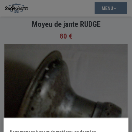
MENU
Moyeu de jante RUDGE
80 €