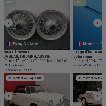
PRO
PRO
Epinay-Sur-Seine
Nissan-Lez-Ens
roues à rayons
Jauge d'huile anc
JAGUAR,TRIUMPH,AUSTIN
déterminer
France - EPINAY-SUR-SEINE / Publiée le 2026-08-
France - NISSAN-LEZ-ENSERUNE 
03 (Il y a 6 jours)
2026-07-23 (Il y a 17 jou
Enchères en direct
Enchère en cours
7j 3h 04m
Enchère en cours
2j 2