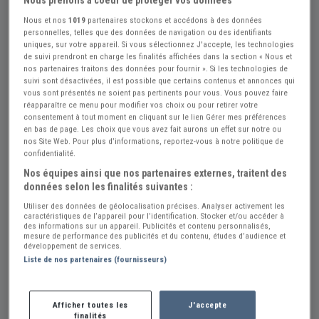
Nous prenons à coeur de protéger vos données
Nous et nos
1019
partenaires stockons et accédons à des données
personnelles, telles que des données de navigation ou des identifiants
uniques, sur votre appareil. Si vous sélectionnez J'accepte, les technologies
de suivi prendront en charge les finalités affichées dans la section « Nous et
nos partenaires traitons des données pour fournir ». Si les technologies de
suivi sont désactivées, il est possible que certains contenus et annonces qui
vous sont présentés ne soient pas pertinents pour vous. Vous pouvez faire
réapparaître ce menu pour modifier vos choix ou pour retirer votre
consentement à tout moment en cliquant sur le lien Gérer mes préférences
en bas de page. Les choix que vous avez fait aurons un effet sur notre ou
nos Site Web. Pour plus d’informations, reportez-vous à notre politique de
Réf : A180050
Actualisée le : 23/07/2026
confidentialité.
Nos équipes ainsi que nos partenaires externes, traitent des
Moyeu de jante RUDGE
données selon les finalités suivantes :
80 €
Utiliser des données de géolocalisation précises. Analyser activement les
caractéristiques de l’appareil pour l’identification. Stocker et/ou accéder à
des informations sur un appareil. Publicités et contenu personnalisés,
mesure de performance des publicités et du contenu, études d’audience et
développement de services.
Vendeur Particulier
Liste de nos partenaires (fournisseurs)
Gard (30) - NIMES (30000)
Voir sur la carte
Afficher toutes les
J'accepte
Voir le téléphone
finalités