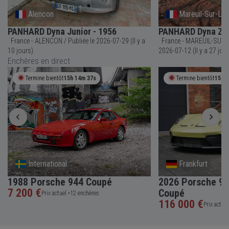
Alencon
Mareuil-Sur-Lay
PANHARD Dyna Junior - 1956
PANHARD Dyna Z Z
France - ALENCON / Publiée le 2026-07-29 (Il y a
France - MAREUIL-SUR-LAY-DISS
10 jours)
2026-07-12 (Il y a 27 jou
Enchères en direct
Termine bientôt
15h 14m 36s
Termine bientôt
15h 
International
Frankfurt
1988 Porsche 944 Coupé
2026 Porsche 91
7 200 €
Coupé
Prix actuel •
12 enchères
116 000 €
Prix actuel