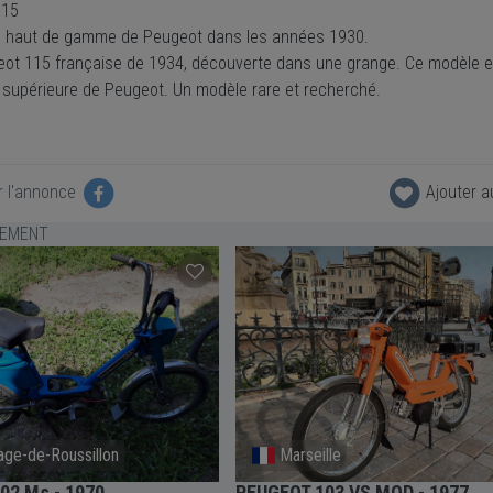
115
 haut de gamme de Peugeot dans les années 1930.
ot 115 française de 1934, découverte dans une grange. Ce modèle es
supérieure de Peugeot. Un modèle rare et recherché.
r l'annonce
Ajouter a
LEMENT
ge-de-Roussillon
Marseille
02 Ms - 1970
PEUGEOT 103 VS MOD - 1977