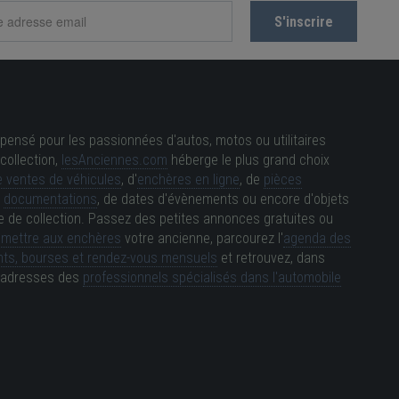
pensé pour les passionnées d'autos, motos ou utilitaires
collection,
lesAnciennes.com
héberge le plus grand choix
 ventes de véhicules
, d'
enchères en ligne
, de
pièces
e
documentations
, de dates d'évènements ou encore d'objets
e de collection. Passez des petites annonces gratuites ou
e
mettre aux enchères
votre ancienne, parcourez l'
agenda des
ts, bourses et rendez-vous mensuels
et retrouvez, dans
es adresses des
professionnels spécialisés dans l'automobile