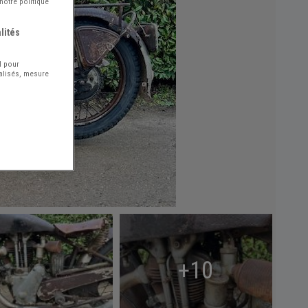
notre politique
lités
l pour
nalisés, mesure
+10