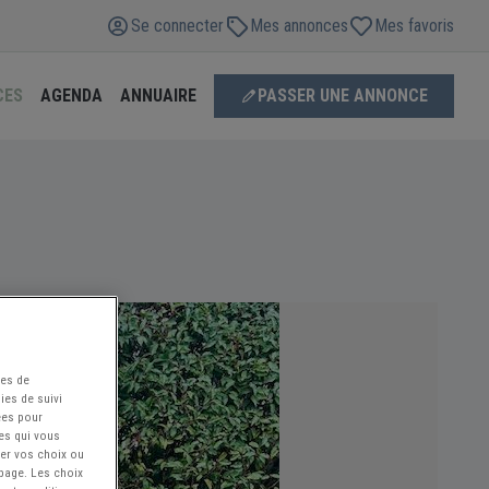
Se connecter
Mes annonces
Mes favoris
CES
AGENDA
ANNUAIRE
PASSER UNE ANNONCE
ées de
ies de suivi
ées pour
ces qui vous
ier vos choix ou
 page. Les choix