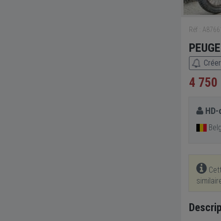
Réf : A876
PEUGEO
Créer
4 750
HD-c
Bel
Cett
similai
Descrip