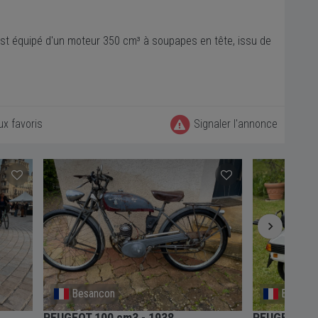
t équipé d'un moteur 350 cm³ à soupapes en tête, issu de
ux favoris
Signaler l'annonce
Besancon
Bournon
PEUGEOT 100 cm3 - 1938
PEUGEOT 50 