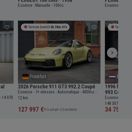
Essence
Manuelle
100cc
Essence
5 600
-
-
-
Termine bientôt
4h 38m 06s
Termine bie
Frankfurt
Erleco
ial
2026 Porsche 911 GT3 992.2 Coupé
1996 Porsche
993 Convert
Essence
7+ vitesses
Automatique
4000cc
-
-
-
-
14 070
Essence
4 vit
-
12 km
-
148 307 miles
127 997 €
34 750 €
Prix actuel •
23 enchères
Pri