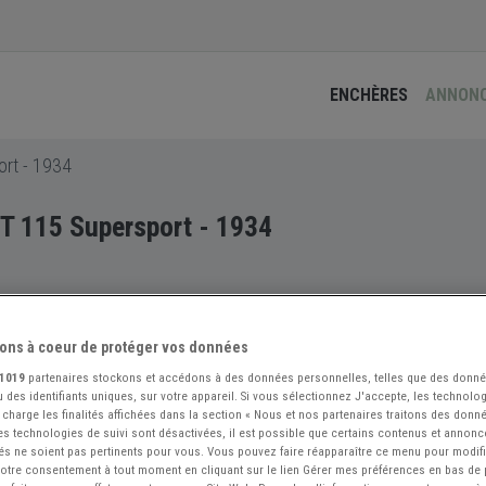
ENCHÈRES
ANNON
rt - 1934
 115 Supersport - 1934
ons à coeur de protéger vos données
1019
partenaires stockons et accédons à des données personnelles, telles que des donn
 des identifiants uniques, sur votre appareil. Si vous sélectionnez J'accepte, les technolog
 charge les finalités affichées dans la section « Nous et nos partenaires traitons des donn
 les technologies de suivi sont désactivées, il est possible que certains contenus et annon
és ne soient pas pertinents pour vous. Vous pouvez faire réapparaître ce menu pour modif
 votre consentement à tout moment en cliquant sur le lien Gérer mes préférences en bas de