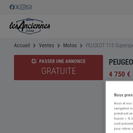
Accueil
Ventes
Motos
PEUGEOT 115 Superspo
PEUGEOT
PASSER UNE ANNONCE
GRATUITE
4 750 €
Nous pren
Nous et nos
navigation ou
prendront en
fournir ». Si
sont présent
pour retirer