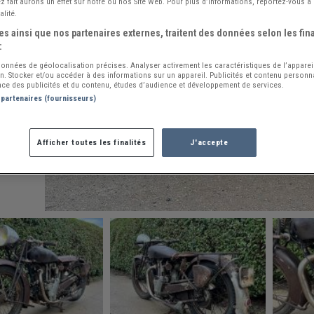
 fait aurons un effet sur notre ou nos Site Web. Pour plus d’informations, reportez-vous à 
alité.
s ainsi que nos partenaires externes, traitent des données selon les fina
:
 données de géolocalisation précises. Analyser activement les caractéristiques de l’apparei
ion. Stocker et/ou accéder à des informations sur un appareil. Publicités et contenu person
ce des publicités et du contenu, études d’audience et développement de services.
 partenaires (fournisseurs)
Afficher toutes les finalités
J'accepte