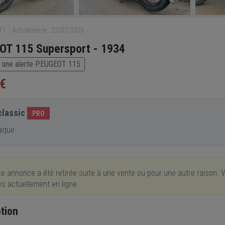
611
Actualisée le : 22/07/2026
T 115 Supersport - 1934
 une alerte PEUGEOT 115
 €
lassic
PRO
gique
e annonce a été retirée suite à une vente ou pour une autre raison. V
res actuellement en ligne.
tion