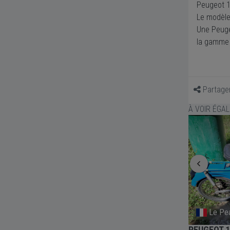
Peugeot 
Le modèle
Une Peuge
la gamme 
Partage
À VOIR ÉGA
Saint-Andre-Le-Bouchoux
Le Pea
50
PEUGEOT 176 AS - 1958
PEUGEOT 1