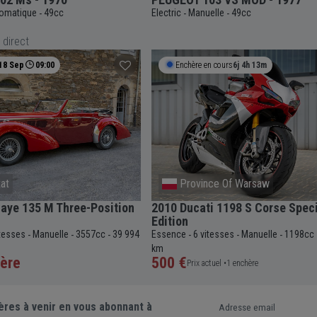
omatique
49cc
Electric
Manuelle
49cc
-
-
-
 direct
18 Sep
09:00
Enchère en cours
6j 4h 13m
at
Province Of Warsaw
aye 135 M Three-Position
2010 Ducati 1198 S Corse Spec
Edition
itesses
Manuelle
3557cc
39 994
Essence
6 vitesses
Manuelle
1198cc
-
-
-
-
-
-
km
ère
500 €
Prix actuel •
1 enchère
ères à venir en vous abonnant à
Adresse email