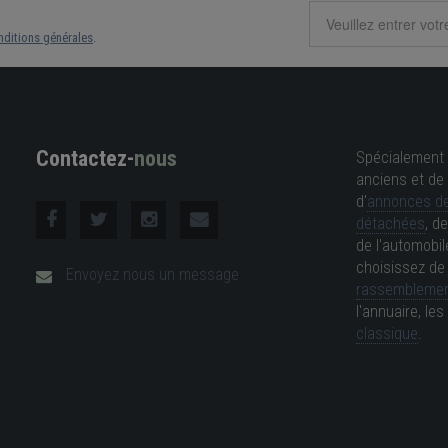
nditions générales
.
Contactez-
nous
Spécialement 
anciens et de 
d'
annonces de
détachées
, d
de l'automobil
choisissez d
Envoyez nous un message
rassemblemen
l'annuaire, l
classique
.