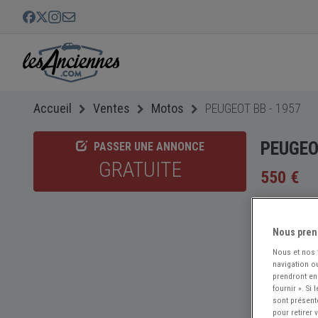
Accueil
Ventes
Motos
PEUGEOT BB - 1957
PEUGEO
PASSER UNE ANNONCE
GRATUITE
550 €
Nous pren
Nous et nos
navigation ou
prendront en
fournir ». Si
sont présent
pour retirer