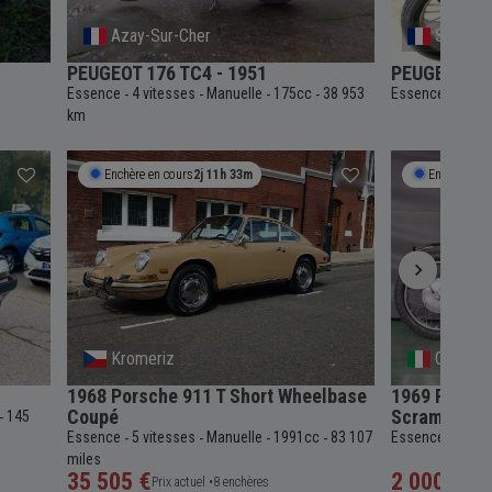
Azay-Sur-Cher
Saint-Mi
PEUGEOT 176 TC4 - 1951
PEUGEOT 176
Essence
4 vitesses
Manuelle
175cc
38 953
Essence
4 vit
-
-
-
-
-
km
Enchère en cours
2j 11h 33m
Enchère en 
Kromeriz
Campan
1968 Porsche 911 T Short Wheelbase
1969 Royal E
Coupé
Scrambler M
145
-
Essence
5 vitesses
Manuelle
1991cc
83 107
Essence
Manue
-
-
-
-
-
miles
35 505 €
2 000 €
Prix actuel •
8 enchères
Prix a