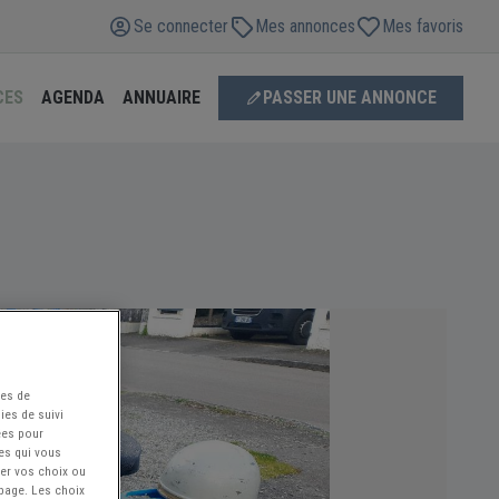
Se connecter
Mes annonces
Mes favoris
CES
AGENDA
ANNUAIRE
PASSER UNE ANNONCE
ées de
ies de suivi
ées pour
ces qui vous
ier vos choix ou
 page. Les choix