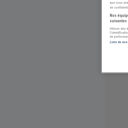
que vous avez
de confidenti
Nos équipe
suivantes 
Utiliser des
l’identificat
de performan
Liste de nos