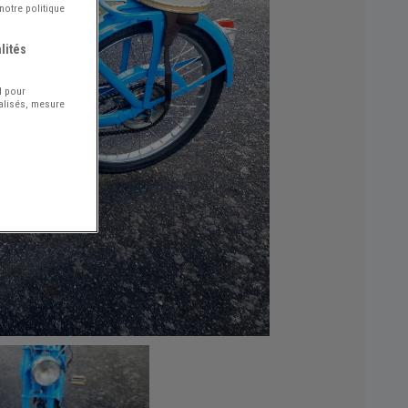
notre politique
lités
l pour
nalisés, mesure