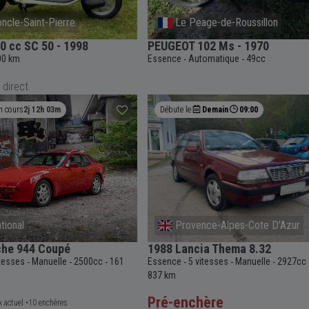
ncle-Saint-Pierre
Le Peage-de-Roussillon
 cc SC 50 - 1998
PEUGEOT 102 Ms - 1970
00 km
Essence
Automatique
49cc
-
-
 direct
n cours
2j 12h 03m
Débute le
Demain
09:00
ational
Provence-Alpes-Cote D'Azur
che 944 Coupé
1988 Lancia Thema 8.32
itesses
Manuelle
2500cc
161
Essence
5 vitesses
Manuelle
2927cc
-
-
-
-
-
-
837 km
Pré-enchère
x actuel •
10 enchères