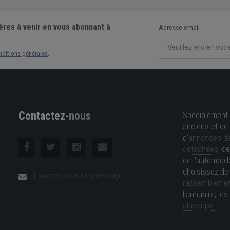
ères à venir en vous abonnant à
Adresse email
nditions générales
.
Contactez-
nous
Spécialement 
anciens et de 
d'
annonces de
détachées
, d
de l'automobil
choisissez d
Envoyez nous un message
rassemblemen
l'annuaire, l
classique
.