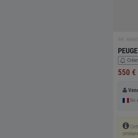
Réf : A848
PEUGE
Créer
550 €
Vend
Ille
Cett
similai