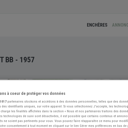
ENCHÈRES
ANNON
T BB - 1957
ons à coeur de protéger vos données
1017
partenaires stockons et accédons à des données personnelles, telles que des donn
 des identifiants uniques, sur votre appareil. Si vous sélectionnez J'accepte, les technolog
 charge les finalités affichées dans la section « Nous et nos partenaires traitons des donn
 les technologies de suivi sont désactivées, il est possible que certains contenus et annon
és ne soient pas pertinents pour vous. Vous pouvez faire réapparaître ce menu pour modif
 votre consentement à tout moment en cliquant sur le lien Gérer mes préférences en bas de