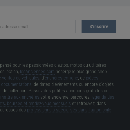
pensé pour les passionnées d'autos, motos ou utilitaires
collection,
lesAnciennes.com
héberge le plus grand choix
 ventes de véhicules
, d'
enchères en ligne
, de
pièces
e
documentations
, de dates d'évènements ou encore d'objets
e de collection. Passez des petites annonces gratuites ou
e
mettre aux enchères
votre ancienne, parcourez l'
agenda des
ts, bourses et rendez-vous mensuels
et retrouvez, dans
es adresses des
professionnels spécialisés dans l'automobile