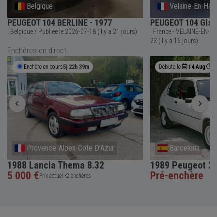
Belgique
Velaine-En-Hay
PEUGEOT 104 BERLINE - 1977
PEUGEOT 104 Gls -
Belgique / Publiée le 2026-07-18 (Il y a 21 jours)
France - VELAINE-EN-HAYE / Publiée le 20
23 (Il y a 16 jours)
Enchères en direct
Enchère en cours
5j 22h 39m
Débute le
14 Aug
0
Provence-Alpes-Cote D'Azur
Barcelona
1988 Lancia Thema 8.32
1989 Peugeot 20
5 000 €
Pré-enchère
Prix actuel •
2 enchères