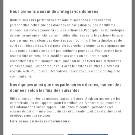
Nous prenons à coeur de protéger vos données
Nous et nos
1017
partenaires stockons et accédons à des données
personnelles, telles que des données de navigation ou des identifiants
uniques, sur votre appareil. Si vous sélectionnez J'accepte, les technologies
de suivi prendront en charge les finalités affichées dans la section « Nous et
nos partenaires traitons des données pour fournir ». Si les technologies de
suivi sont désactivées, il est possible que certains contenus et annonces qui
Réf : A872394
Actualisée le : 26/07/2026
vous sont présentés ne soient pas pertinents pour vous. Vous pouvez faire
réapparaître ce menu pour modifier vos choix ou pour retirer votre
PEUGEOT P50 E - 1932
consentement à tout moment en cliquant sur le lien Gérer mes préférences
en bas de page. Les choix que vous avez fait aurons un effet sur notre ou
Créer une alerte PEUGEOT P50 E
nos Site Web. Pour plus d’informations, reportez-vous à notre politique de
confidentialité.
2 200 €
Nos équipes ainsi que nos partenaires externes, traitent des
données selon les finalités suivantes :
Utiliser des données de géolocalisation précises. Analyser activement les
Vendeur Particulier
caractéristiques de l’appareil pour l’identification. Stocker et/ou accéder à
des informations sur un appareil. Publicités et contenu personnalisés,
Suisse
mesure de performance des publicités et du contenu, études d’audience et
développement de services.
Liste de nos partenaires (fournisseurs)