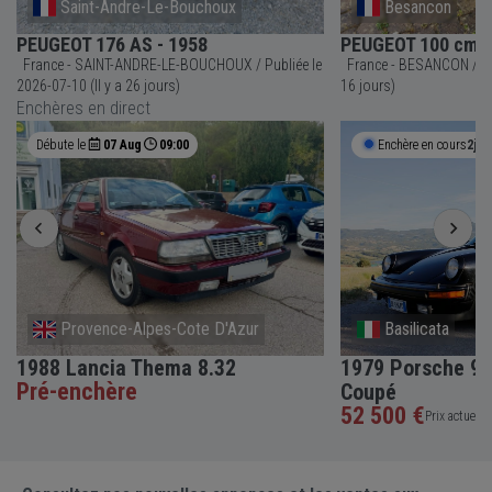
Saint-Andre-Le-Bouchoux
Besancon
PEUGEOT 176 AS - 1958
PEUGEOT 100 cm3 
France - SAINT-ANDRE-LE-BOUCHOUX / Publiée le
France - BESANCON / Publiée le 2026-07-20 (Il y a
2026-07-10 (Il y a 26 jours)
16 jours)
Enchères en direct
Débute le
07 Aug
09:00
Enchère en cours
2j 1
Provence-Alpes-Cote D'Azur
Basilicata
1988 Lancia Thema 8.32
1979 Porsche 91
Pré-enchère
Coupé
52 500 €
Prix actuel •