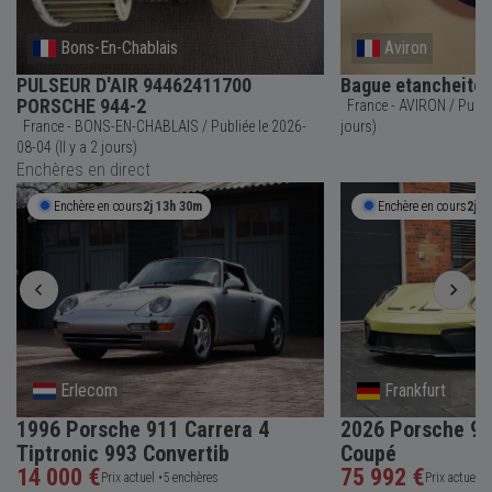
Bons-En-Chablais
Aviron
PULSEUR D'AIR 94462411700
Bague etancheite
PORSCHE 944-2
France - AVIRON / Publiée le 2026-07-23 (Il y a 14
France - BONS-EN-CHABLAIS / Publiée le 2026-
jours)
08-04 (Il y a 2 jours)
Enchères en direct
Enchère en cours
2j 13h 30m
Enchère en cours
2j 1
Erlecom
Frankfurt
1996 Porsche 911 Carrera 4
2026 Porsche 91
Tiptronic 993 Convertib
Coupé
14 000 €
75 992 €
Prix actuel •
5 enchères
Prix actuel •