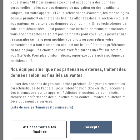
Réf : A395083
Actualisée le : 04/08/2026
Nous et nos
1017
partenaires stockons et accédons à des données
personnelles, telles que des données de navigation ou des identifiants
Pièces PORSCHE 944 / 924 / 924 S/968
uniques, sur votre appareil. Si vous sélectionnez J'accepte, les technologies
de suivi prendront en charge les finalités affichées dans la section « Nous et
Créer une alerte Pièces PORSCHE 944
nos partenaires traitons des données pour fournir ». Si les technologies de
suivi sont désactivées, il est possible que certains contenus et annonces qui
vous sont présentés ne soient pas pertinents pour vous. Vous pouvez faire
réapparaître ce menu pour modifier vos choix ou pour retirer votre
Vendeur Particulier
consentement à tout moment en cliquant sur le lien Gérer mes préférences
en bas de page. Les choix que vous avez fait aurons un effet sur notre ou
Bouches du Rhône (13) - LA ROQUE-D\'ANTHERON
nos Site Web. Pour plus d’informations, reportez-vous à notre politique de
(13640)
Voir sur la carte
confidentialité.
Nos équipes ainsi que nos partenaires externes, traitent des
données selon les finalités suivantes :
Voir le téléphone
Utiliser des données de géolocalisation précises. Analyser activement les
caractéristiques de l’appareil pour l’identification. Stocker et/ou accéder à
des informations sur un appareil. Publicités et contenu personnalisés,
Envoyer un email
mesure de performance des publicités et du contenu, études d’audience et
développement de services.
Liste de nos partenaires (fournisseurs)
Description
Afficher toutes les
J'accepte
Bonjour, je vends des pièces pour Porsche 924, 924S et
finalités
944 et un peu de 968.