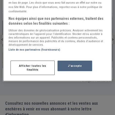
en bas de page. Les choix que vous avez fait aurons un effet sur notre ou
nos Site Web. Pour plus d’informations, reportez-vous à notre politique de
À VOIR ÉGALEMENT
confidentialité.
PRO
PRO
Nos équipes ainsi que nos partenaires externes, traitent des
données selon les finalités suivantes :
Utiliser des données de géolocalisation précises. Analyser activement les
caractéristiques de l’appareil pour l’identification. Stocker et/ou accéder à
des informations sur un appareil. Publicités et contenu personnalisés,
mesure de performance des publicités et du contenu, études d’audience et
développement de services.
Liste de nos partenaires (fournisseurs)
Grèce
Portugal
Afficher toutes les
J'accepte
finalités
MERCEDES 170 V, SUPERBE ! - 1938
MERCEDES 180 C P
- 1965
Grèce / Publiée le 2026-07-21 (Il y a 17 jours)
Portugal /
Consultez nos nouvelles annonces et les ventes aux
enchères à venir en vous abonnant à notre lettre
d'information.