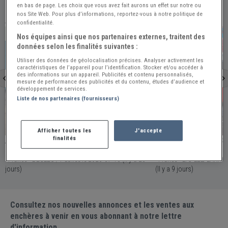
en bas de page. Les choix que vous avez fait aurons un effet sur notre ou
nos Site Web. Pour plus d’informations, reportez-vous à notre politique de
À VOIR ÉGALEMENT
confidentialité.
PRO
PRO
Nos équipes ainsi que nos partenaires externes, traitent des
données selon les finalités suivantes :
Utiliser des données de géolocalisation précises. Analyser activement les
caractéristiques de l’appareil pour l’identification. Stocker et/ou accéder à
des informations sur un appareil. Publicités et contenu personnalisés,
mesure de performance des publicités et du contenu, études d’audience et
développement de services.
Liste de nos partenaires (fournisseurs)
Begles
Lys-Lez-Lannoy
Afficher toutes les
J'accepte
finalités
AUSTIN HEALEY 3000 BJ8 phase 1 -
AUSTIN HEALEY 300
1964
1961
France - BEGLES / Publiée le 2026-07-13 (Il y a 26
France - LYS-LEZ-LANNOY / Publiée le 2026-07
jours)
(Il y a 9 jours)
Consultez nos nouvelles annonces et les ventes aux
enchères à venir en vous abonnant à notre lettre
d'information.